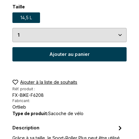
Sélectionnez
Taille
14,5 L
Quantité de produit : Entrez la quantité souhaité
Ajouter au panier
Ajouter à la liste de souhaits
Réf. produit :
FX-BIKE-F6208
Fabricant:
Ortlieb
Type de produit:
Sacoche de vélo
Description
Grâce à sa taille, le Sport-Roller Plus peut être utilisé