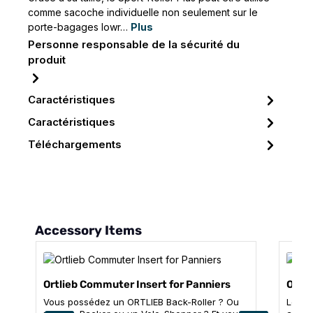
comme sacoche individuelle non seulement sur le
porte-bagages lowr…
Plus
Personne responsable de la sécurité du
produit
Caractéristiques
Caractéristiques
Téléchargements
Ignorer la galerie de produits
Accessory Items
Ortlieb Commuter Insert for Panniers
Ortli
Vous possédez un ORTLIEB Back-Roller ? Ou
Le Co