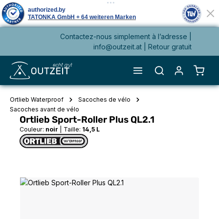
Contactez-nous simplement à l’adresse |
tenu principal
info@outzeit.at
| Retour gratuit
Le pa
Ortlieb Waterproof
Sacoches de vélo
Sacoches avant de vélo
Ortlieb Sport-Roller Plus QL2.1
Couleur:
noir
|
Taille:
14,5 L
Ignorer la galerie d'images