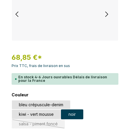
68,85 €*
Prix TTC, frais de livraison en sus
En stock 4-6 Jours ouvrables Délais de livraison
pour la France
Sélectionnez
Couleur
bleu crépuscule-denim
kiwi - vert mousse
noir
salsa - piment foncé
(Cette option n'est pas disponible pour le moment.)