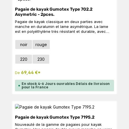
Pagaie de kayak Gumotex Type 702.2
Asymetric - 2pces.
Pagaie de kayak classique en deux parties avec
manche en duralumin et lame asymétrique. La lame
est en polyéthylène très résistant et durable, avec
une peinture durable et résistante aux UV. La pagaie
est particulièrement adaptée aux eaux vives.
Sélectionnez
Couleur
noir
rouge
Caractéristiques techniques 709 cm² Surface de la
lameLongueur : 200 - 230 cmPoids : 1.145 - 1.385 kg
(selon la taille)
Sélectionnez
Longueur de la pagaie
220
230
69,44 €*
De
En stock 4-6 Jours ouvrables Délais de livraison
pour la France
Pagaie de kayak Gumotex Type 719S.2
Nouveauté de la gamme de pagaies pour kayak