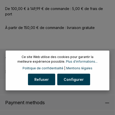
De 100,00 € à 149,99 € de commande : 5,00 € de frais de
port
À partir de 150,00 € de commande : livraison gratuite
Assistance téléphonique
Ce site Web utilise des cookies pour garantir la
meilleure expérience possible.
Plus d'informations...
Politique de confidentialité
|
Mentions légales
Service client
Refuser
Configurer
Informations
Payment methods