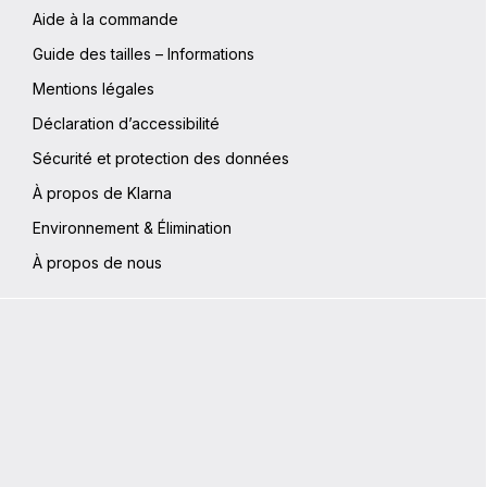
 de
Aide à la commande
 de hanche
tSupport
Guide des tailles – Informations
sque en
Mentions légales
 : 880 gL x
Déclaration d’accessibilité
e maximale :
20C
Sécurité et protection des données
À propos de Klarna
Environnement & Élimination
À propos de nous