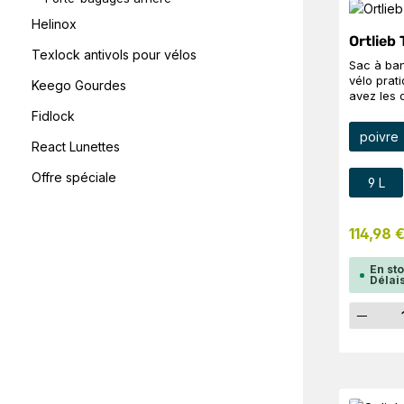
Helinox
Ortlieb
Texlock antivols pour vélos
Sac à ban
vélo prat
Keego Gourdes
avez les 
en ville C
Fidlock
tous ceux
Séle
Coul
poivre
préféré e
React Lunettes
l'utiliser
selon le 
Séle
Offre spéciale
Taille
9 L
couvercle
crochet Q
directeme
114,98 
bandouliè
dans un 
Une fois 
En st
retourner
Délais
les croche
mettre sur
Quant
plus conf
penserait
cache ég
pratique.
suffisamm
organiseu