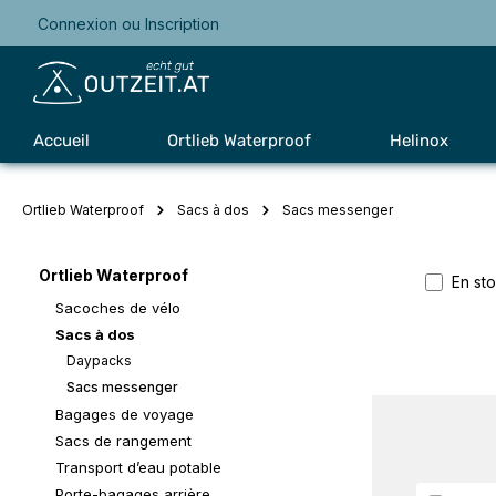
Connexion
ou
Inscription
Passer à la navigation principale
Accueil
Ortlieb Waterproof
Helinox
Ortlieb Waterproof
Sacs à dos
Sacs messenger
Ortlieb Waterproof
En st
Sacoches de vélo
Sacs à dos
Daypacks
Sacs messenger
Bagages de voyage
Sacs de rangement
Transport d’eau potable
Porte-bagages arrière