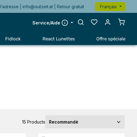
l’adresse |
info@outzeit.at
| Retour gratuit
Français
Le pan
Service/Aide
Fidlock
React Lunettes
Offre spéciale
15 Products