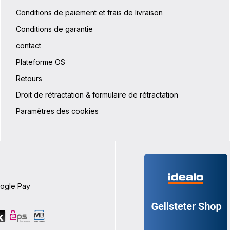
 microfibre Sans PVC
protection des bords et pieds
rs latéraux Dimensions du
Conditions de paiement et frais de livraison
supportSangle de poitrine et
ent intérieur pour ordinateur
amoviblePoignée de transpor
27 cm x 40 cm x 3 cm Système
Conditions de garantie
pour un feu arrière ou un ca
Les éléments de fixation
optionCaractéristiques
s sont montés de manière
contact
techniquesVolume : 23 LPoids
te à gauche ou à droite du
H x P : 30 x 50 x 16 cmCharg
Plateforme OS
ages+ L'arrière de la sacoche
10 kgMatériaux : PD620, PS6
 de crochets gênants Inclus
Retours
vraison : Boutons d'arrêt QL3.1
nouvelles sacoches à partir de
Droit de rétractation & formulaire de rétractation
 le système de fixation Quick-
le kit de montage E201 n'est plus
Paramètres des cookies
ivraison, Caractéristiques
s Volume : 20 LPoids : 1040 gL
40 x 31 x 14 cm Matériau :
oogle Pay