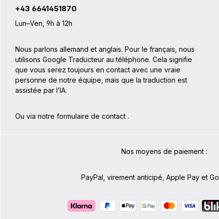
douce en
+43 6641451870
Réflecteu
compartim
Lun–Ven, 9h à 12h
portable : 
QL3.1: + 
essentiel
Nous parlons allemand et anglais. Pour le français, nous
permanen
utilisons Google Traducteur au téléphone. Cela signifie
porte-bag
reste libre
que vous serez toujours en contact avec une vraie
dans la li
personne de notre équipe, mais que la traduction est
Pour les 
assistée par l’IA.
2025 avec
Lock3.1, 
inclus dans la l
Ou via notre formulaire de contact
.
technique
x H x P : 
PS55C
Nos moyens de paiement :
PayPal, virement anticipé, Apple Pay et G