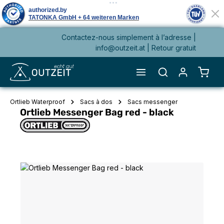
Contactez-nous simplement à l’adresse |
tenu principal
info@outzeit.at
| Retour gratuit
Le pa
Ortlieb Waterproof
Sacs à dos
Sacs messenger
Ortlieb Messenger Bag red - black
Ignorer la galerie d'images