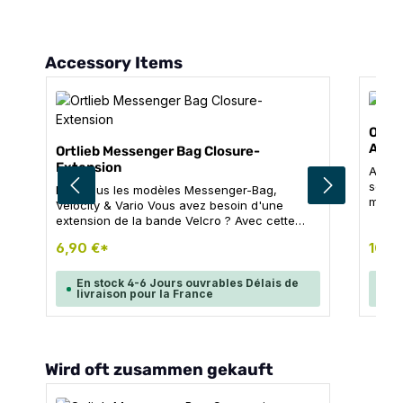
Ignorer la galerie de produits
Accessory Items
Ortl
A3
Ortlieb Messenger Bag Closure-
Extension
Acces
sépar
Pour tous les modèles Messenger-Bag,
maint
Velocity & Vario Vous avez besoin d'une
l'eau 
extension de la bande Velcro ? Avec cette
gL x H
extension de velcro, vous pouvez remplir
6,90 €*
10,5
votre sac à dos, même s'il n'est plus étanche.
En stock 4-6 Jours ouvrables Délais de
En
livraison pour la France
li
Ignorer la galerie de produits
Wird oft zusammen gekauft