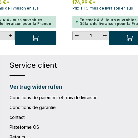
0 €*
174,99 €*
Volume : 2 x 12,5 LPoids : 2
réflecteurs 3M Scotchlite
ais de livraison en sus
Prix TTC, frais de livraison en sus
H x P : 25 x 30 x 14
Caractéristiques techniques Volu
x : PD620, PS490
x 15 LPoids : 2 x 840 gL x H x P : 
x 15 cmMatériau : PS36C
k 4-6 Jours ouvrables
En stock 4-6 Jours ouvrables
de livraison pour la France
Délais de livraison pour la Fr
uantité souhaitée ou utilisez les bouton
té de produit : Entrez la quantité souha
Quantité de produi
Service client
Vertrag widerrufen
Conditions de paiement et frais de livraison
Conditions de garantie
contact
Plateforme OS
Retours