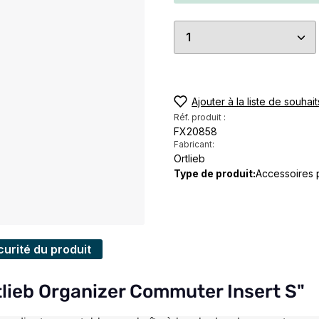
Quantité de produi
Ajouter à la liste de souhait
Réf. produit :
FX20858
Fabricant:
Ortlieb
Type de produit:
Accessoires 
urité du produit
rtlieb Organizer Commuter Insert S"