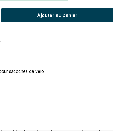
t : Entrez la quantité souhaitée ou uti
Ajouter au panier
s
pour sacoches de vélo