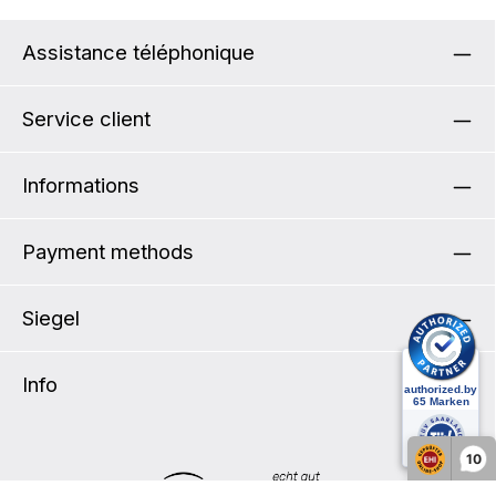
bando
penda
trans
Assistance téléphonique
votre 
réfle
intégrée Caractéristiques tech
Service client
20 LP
cmLar
cmPro
Informations
Payment methods
Siegel
Info
10