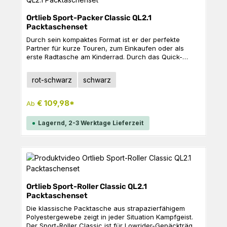
19,5 cmHöhe: 30,5 cmTiefe: 13 cm Material: PS36C
Ortlieb Sport-Packer Classic QL2.1
Packtaschenset
Durch sein kompaktes Format ist er der perfekte
Partner für kurze Touren, zum Einkaufen oder als
erste Radtasche am Kinderrad. Durch das Quick-
Lock2.1-Aufhängesystem lässt er sich schnell und
einfach am Fahrrad befestigen und wieder
auswählen
Farbe
rot-schwarz
schwarz
abnehmen. Produktdetails: Schultertragegurt mit
Karabinerhaken Abstellfüße am Taschenboden
Innentasche Schließbarer Staublatz unter dem Deckel
€ 109,98*
Ab
Reflektoren Technische Daten Volumen: 2 x 15
LGewicht: 2 x 875 gB x H x T: 25 x 40 x 14 cm
Lagernd, 2-3 Werktage Lieferzeit
Material: PD620, PS490
Ortlieb Sport-Roller Classic QL2.1
Packtaschenset
Die klassische Packtasche aus strapazierfähigem
Polyestergewebe zeigt in jeder Situation Kampfgeist.
Der Sport-Roller Classic ist für Lowrider-Gepäckträger