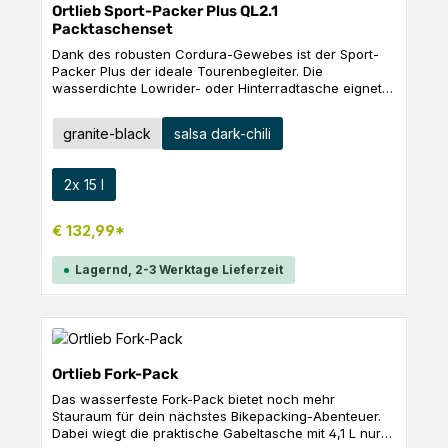
Ortlieb Sport-Packer Plus QL2.1
Packtaschenset
Dank des robusten Cordura-Gewebes ist der Sport-
Packer Plus der ideale Tourenbegleiter. Die
wasserdichte Lowrider- oder Hinterradtasche eignet
sich perfekt als kleine Hinterradtasche oder für
Kinderräder. Mit Hilfe des Quick-Lock2.1
auswählen
Farbe
granite-black
salsa dark-chili
Aufhängesystems lässt er sich schnell und einfach
am Rad befestigen und wieder abnehmen.
Produktdetails: Schultertragegurt mit Karabinerhaken
auswählen
Größe
2x 15 l
Abstellfüße am Taschenboden Staublatz mit Kordelzug
unter dem Deckel Innentasche 3M Scotchlite
Reflektoren Technische Daten Volumen: 2 x 15
€ 132,99*
LGewicht: 2 x 840 gB x H x T: 25 x 40 x 15
cmMaterial: PS36C
Lagernd, 2-3 Werktage Lieferzeit
Ortlieb Fork-Pack
Das wasserfeste Fork-Pack bietet noch mehr
Stauraum für dein nächstes Bikepacking-Abenteuer.
Dabei wiegt die praktische Gabeltasche mit 4,1 L nur