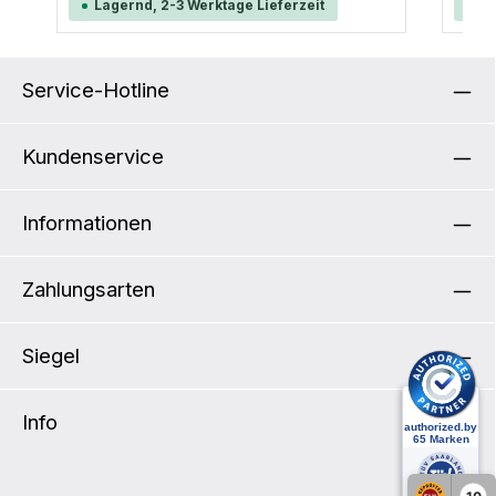
Lagernd, 2-3 Werktage Lieferzeit
La
Rolle
4,1L 
Produktdetails: I
Befes
Service-Hotline
separat erh
Volume
x 7,5
T: 17
Kundenservice
Informationen
Zahlungsarten
Siegel
Info