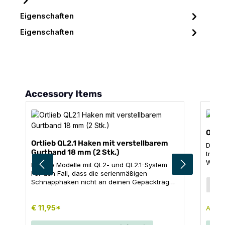
Eigenschaften
Eigenschaften
Produktgalerie überspringen
Accessory Items
Ortl
Ortlieb QL2.1 Haken mit verstellbarem
Die v
Gurtband 18 mm (2 Stk.)
transp
Werkz
Für alle Modelle mit QL2- und QL2.1-System
einen
Für den Fall, dass die serienmäßigen
des K
Grö
Schnapphaken nicht an deinen Gepäckträger
L
an de
mit einem größeren Rohrdurchmesser passen,
prakt
kannst du diese einfach mit den 18 mm Haken
Gürte
von ORTLIEB ersetzen (keine Einsätze
€ 11,95*
€ 
Ab
mit Re
verwendbar). INHALT: 2x QL2.1-Schnapphaken
Radta
(18 mm) mit verstellbarem Griff