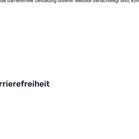
ende barrierefreie Gestaltung unserer Website benachteiligt sind, k
rrierefreiheit