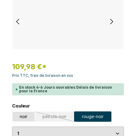
109,98 €*
Prix TTC, frais de livraison en sus
En stock 4-6 Jours ouvrables Délais de livraison
pour la France
Sélectionnez
Couleur
noir
pétrole-noir
rouge-noir
(Cette option n'est pas disponible pour le mo
Quantité de produit : Entrez la quantité souhaité