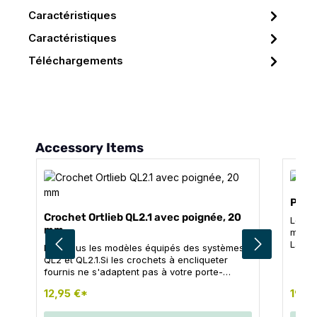
Caractéristiques
Caractéristiques
Téléchargements
Ignorer la galerie de produits
Accessory Items
Poche
Crochet Ortlieb QL2.1 avec poignée, 20
Le ca
mm
mouil
La sac
Pour tous les modèles équipés des systèmes
monté
QL2 et QL2.1.Si les crochets à encliqueter
Roller
fournis ne s'adaptent pas à votre porte-
sur d
bagages avec un diamètre de tube plus
d'autr
12,95 €*
19,4
grand, vous pouvez facilement les remplacer
main l
par les crochets de 20 mm d'ORTLIEB (pas
fixati