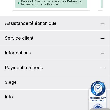
d'inserts utilisables). SOMMAIRE: 2 crochets
En stock 4-6 Jours ouvrables Délais de
En
la sac
livraison pour la France
li
QL2.1 (20 mm) avec poignée réglable
passer
gourd
(tous
accessoi
Assistance téléphonique
Ferme
Carac
gLarg
Service client
cmHau
Informations
Payment methods
Siegel
Info