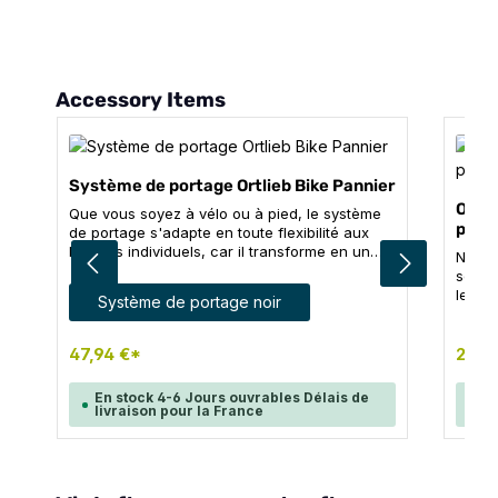
Ignorer la galerie de produits
Accessory Items
Système de portage Ortlieb Bike Pannier
ORTL
Que vous soyez à vélo ou à pied, le système
paire
de portage s'adapte en toute flexibilité aux
besoins individuels, car il transforme en un
Nouve
clin d'œil la sacoche de vélo en un sac à dos
sécur
confortable à porter. Le système de portage
Sélectionnez
Couleur
le por
Système de portage noir
respirant s'adapte de manière ergonomique et
ferme
permet à l'air de circuler confortablement
avec 
dans le dos. Lorsqu'il n'est pas utilisé et qu'il
de tu
47,94 €*
22,6
ne doit pas vous gêner pendant que vous
utili
pédalez, ce poids plume pratique peut être
empêc
En stock 4-6 Jours ouvrables Délais de
En
facilement plié dans le sens de la longueur ou
sacoc
livraison pour la France
li
roulé en petit format. Pour porter la sacoche
casque. Livraison : deux lo
sur le dos, il suffit d'accrocher le système de
serru
portage avec la fixation Quick-Lock aux
boucles de la sangle en haut et de l'enfoncer
fermement dans les fentes des bords avec