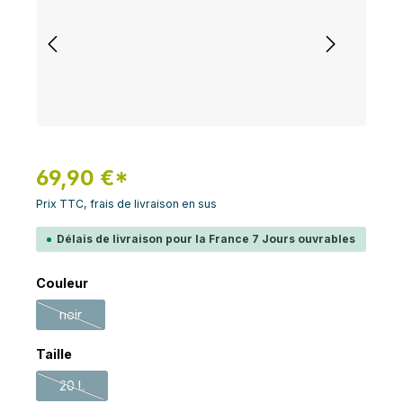
69,90 €*
Prix TTC, frais de livraison en sus
Délais de livraison pour la France 7 Jours ouvrables
Sélectionnez
Couleur
noir
(Cette option n'est pas disponible pour le moment.)
Sélectionnez
Taille
20 L
(Cette option n'est pas disponible pour le moment.)