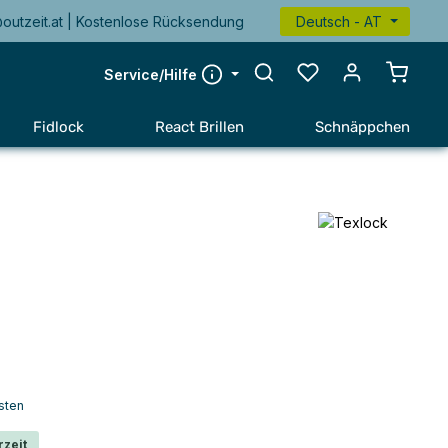
@outzeit.at | Kostenlose Rücksendung
Deutsch - AT
Warenk
Service/Hilfe
Fidlock
React Brillen
Schnäppchen
sten
rzeit