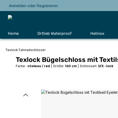
Anmelden
oder
Registrieren
Zur Hauptnavigation springen
Home
Ortlieb Waterproof
Helinox
Texlock Fahrradschlösser
Texlock Bügelschloss mit Textil
Farbe :
chateau / red
|
Größe:
160 cm
|
Schlossart:
U/X -lock
Bildergalerie überspringen