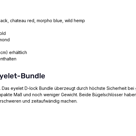
black, chateau red, morpho blue, wild hemp
old
amond
cm) erhältlich
nthalten
yelet-Bundle
.
Das eyelet D-lock Bundle überzeugt durch höchste Sicherheit bei
ompakte Maß und noch weniger Gewicht. Beide Bügelschlösser habe
erschweren und zeitaufwändig machen.