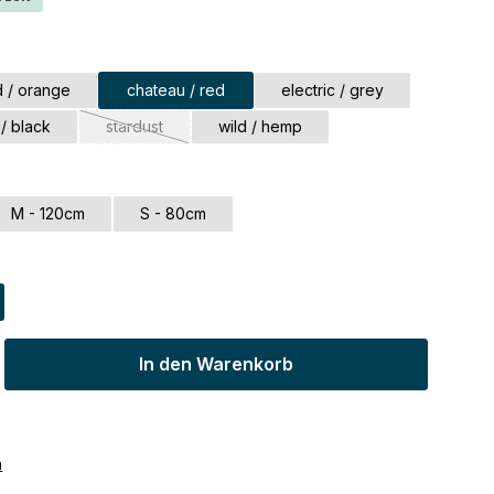
d / orange
chateau / red
electric / grey
eit nicht verfügbar.)
/ black
stardust
wild / hemp
(Diese Option ist zurzeit nicht verfügbar.)
M - 120cm
S - 80cm
ib den gewünschten Wert ein oder benu
In den Warenkorb
n