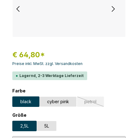
€ 64,80*
Preise inkl. MwSt. zzgl. Versandkosten
Lagernd, 2-3 Werktage Lieferzeit
auswählen
Farbe
black
cyber pink
petrol
(Diese Option ist zurzeit n
auswählen
Größe
2,5L
5L