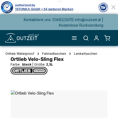
Kontaktiere uns: 03682/26112 info@outzeit.at |
alt springen
Kostenlose Rücksendung
Waren
Ortlieb Waterproof
Fahrradtaschen
Lenkertaschen
Ortlieb Velo-Sling Flex
Farbe :
black
|
Größe:
2,5L
Bildergalerie überspringen