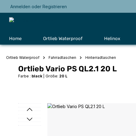
Anmelden
oder
Registrieren
Zur Hauptnavigation springen
Home
Ortlieb Waterproof
Helinox
Ortlieb Waterproof
Fahrradtaschen
Hinterradtaschen
Ortlieb Vario PS QL2.1 20 L
Farbe :
black
|
Größe:
20 L
Bildergalerie überspringen