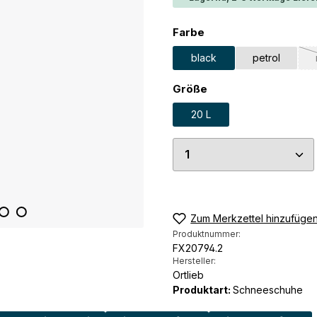
auswählen
Farbe
black
petrol
auswählen
Größe
20 L
Produkt Anzahl: G
Zum Merkzettel hinzufüge
Produktnummer:
FX20794.2
Hersteller:
Ortlieb
Produktart:
Schneeschuhe