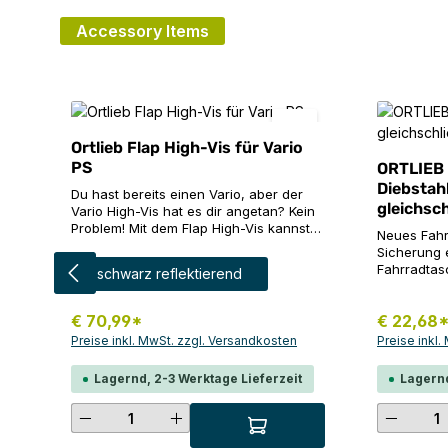
Accessory Items
Produktgalerie überspringen
Ortlieb Flap High-Vis für Vario
PS
ORTLIEB
Diebstah
Du hast bereits einen Vario, aber der
gleichsc
Vario High-Vis hat es dir angetan? Kein
Problem! Mit dem Flap High-Vis kannst
Neues Fahr
du deinen Vario ganz einfach
Sicherung e
nachrüsten und zu einem echten
auswählen
Farbe
Fahrradtas
schwarz reflektierend
Helden der Dunkelheit machen.
werkzeuglos
Natürlich ist das Flap High-Vis genauso
unkomplizie
praktisch wie alle anderen Flaps des
€ 70,99*
€ 22,68
schließen u
Vario, unabhängig von Farbe und
mm Rohrdur
Preise inkl. MwSt. zzgl. Versandkosten
Preise inkl
Befestigungssystem – Eine integrierte
mit E124/E
Tasche sorgt für zusätzlichen Stauraum
gegen schne
Lagernd, 2-3 Werktage Lieferzeit
Lagernd
und eine Außentasche mit
einer Roll
Reißverschluss bietet Platz für kleinere
des Helms geeignet
Produkt Anzahl: Gib den gewünsc
Produk
Gegenstände wie Smartphone oder
Locks mit 
Schlüssel. Die Umrüstung funktioniert