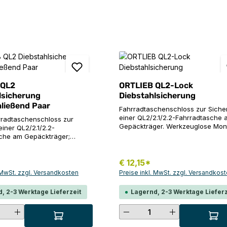
 QL2
ORTLIEB QL2-Lock
lsicherung
Diebstahlsicherung
hließend Paar
Fahrradtaschenschloss zur Siche
einer QL2/2.1/2.2-Fahrradtasche 
radtaschenschloss zur
Gepäckträger. Werkzeuglose Mon
iner QL2/2.1/2.2-
Schnell und unkompliziert mit ein
che am Gepäckträger;
Schlüssel zu schließen/öffnen.
 installierbar; schnell und
Kompatibel bis ø 16 mm
rt mit einem Schlüssel zu
Rohrdurchmesser. In Kombination 
*
€ 12,15*
nd öffnen; kompatibel bis 16
E124/E125 auch zur Sicherung ge
chmesser; In Kombination
. MwSt. zzgl. Versandkosten
Preise inkl. MwSt. zzgl. Versandkos
schnellen Zugriff auf den Inhalt e
125 auch zur Sicherung
Roller-Tasche oder zur Sicherung
llen Zugriff auf den Inhalt
, 2-3 Werktage Lieferzeit
Lagernd, 2-3 Werktage Lieferz
Helms geeignet
er-Tasche oder zur Sicherung
. Lieferung: zwei
hten Wert ein oder benutze die Schaltf
t Anzahl: Gib den gewünschten Wert ei
Produkt Anzahl: G
gleichschließende Schlössern