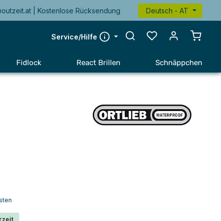
@outzeit.at | Kostenlose Rücksendung
Deutsch - AT
Warenk
Service/Hilfe
Fidlock
React Brillen
Schnäppchen
sten
rzeit