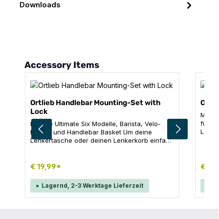
Downloads
Produktgalerie überspringen
Accessory Items
Ortlieb Handlebar Mounting-Set with
Ortl
Lock
Monta
für O
Für alle Ultimate Six Modelle, Barista, Velo-
Lenke
Pocket und Handlebar Basket Um deine
Produktdetails: Re
Lenkertasche oder deinen Lenkerkorb einfach
Kompa
und sicher an einem zweiten Rad zu
Marken. Hinweis: Nicht für C
befestigen gibt es die abschließbare
geeig
Lenkerhalterung auch separat. Idealerweise
€ 19,99*
€ 16
notierst du dir die Schlüsselnummer, denn
dieser kann nachbestellt werden. Inhalt: 1x
Lagernd, 2-3 Werktage Lieferzeit
La
abschließbarer Montageblock inkl. Drahtseil
und Schrauben 2x Schlüssel