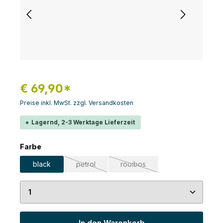
€ 69,90*
Preise inkl. MwSt. zzgl. Versandkosten
Lagernd, 2-3 Werktage Lieferzeit
auswählen
Farbe
black
petrol
rooibos
(Diese Option ist zurzeit nicht verfügbar.)
(Diese Option ist zurzeit nicht 
Produkt Anzahl: Gib den gewünschten Wert ein 