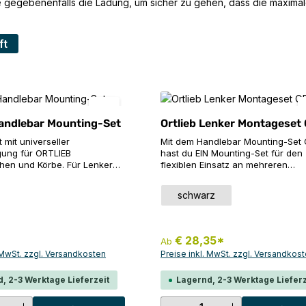
 gegebenenfalls die Ladung, um sicher zu gehen, dass die maximale
ft
Handlebar Mounting-Set
Ortlieb Lenker Montageset
mit universeller
Mit dem Handlebar Mounting-Set
igung für ORTLIEB
hast du EIN Mounting-Set für den
hen und Körbe. Für Lenker
flexiblen Einsatz an mehreren
m Durchmesser.
Fahrrädern, kompatibel mit all de
ie an der
Ortlieb Lenkertaschen. Die Anbri
auswählen
Farbe
schwarz
e Kompatibel mit Taschen und
und Demontage erfolgt in kürzest
arken. Hinweis: Nicht
Zeit, komplett ohne Werkzeug un
-Lenker geeignet.
Schrauben und hält trotzdem den
he DatenGewicht: 125 g
Bedingungen in holprigem und r
€ 28,35*
Ab
Gelände stand. Produktdetails: Für
. MwSt. zzgl. Versandkosten
Preise inkl. MwSt. zzgl. Versandkos
Lenker mit bis zu 35 mm Durchme
Reflexfolie an der Vorderseite Nic
, 2-3 Werktage Lieferzeit
Lagernd, 2-3 Werktage Lieferz
Carbonrahmen geeignet