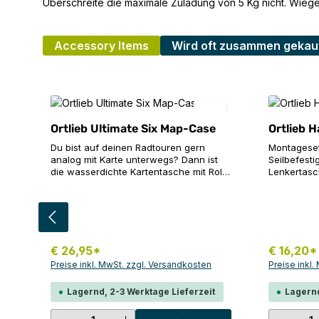
Überschreite die maximale Zuladung von 5 Kg nicht. Wiege
Accessory Items
Wird oft zusammen gekau
Produktgalerie überspringen
Ortlieb Ultimate Six Map-Case
Ortlieb 
Du bist auf deinen Radtouren gern
Montageset 
analog mit Karte unterwegs? Dann ist
Seilbefest
die wasserdichte Kartentasche mit Roll-
Lenkertasc
Klett-Verschluss eine sinnvolle
bis 31,8 m
Ergänzung für deine ORTLIEB Ultimate
Produktdetails: Reflexfol
Lenkertasche. Dort lässt sie sich mit
Vorderseit
dem Befestigungsset in
Körben anderer M
Sekundenschnelle anbringen und
für Carbon
abnehmen – und nach Bedarf sogar
Technisc
€ 26,95*
€ 16,20*
falten und wenden. Du kannst die
Preise inkl. MwSt. zzgl. Versandkosten
Preise inkl
Kartentasche auch beim Wandern
nutzen, wo sie für gute Orientierung bei
Lagernd, 2-3 Werktage Lieferzeit
Lagernd
jedem Wetter sorgt. Produktdetails:
Inklusive Befestigungsset Kompatibel mit
allen Ultimate Lenkertaschenmodellen