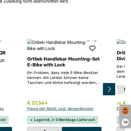
 Zuladung nicht überschritten wird.
 QR
Ortlie
Divide
Ortlieb Handlebar Mounting-Set
 QR
E-Bike with Lock
Der Ulti
dem Cha
Ein Problem, dass viele E-Bike-Besitzer
n
Lenkert
kennen: Am Lenker können keine
ngung
und leic
Taschen und Körbe befestigt werden,
er
praktis
weil sich das E-Bike-Display in der
Grö
M
d
auf und
Lenkermitte befindet. Das ORTLIEB
deinem 
Montageset E-Bike schafft hier elegant
auem
Ordnungs
Abhilfe, ohne dass das Display versetzt
€ 27,54*
€ 8
Ab
und Ult
werden muss. Der abschließbare
ten
Preise inkl. MwSt. zzgl. Versandkosten
Preise i
sser
Volumen
Adapter wird mit der bewährten
ht für
Techni
Seilbefestigung am Lenker montiert. So
eit
Lagernd, 2-3 Werktage Lieferzeit
Lag
gB x H:
10
ermöglicht er das diebstahlsichere
Large:G
Anbringen von ORTLIEB Lenkertaschen