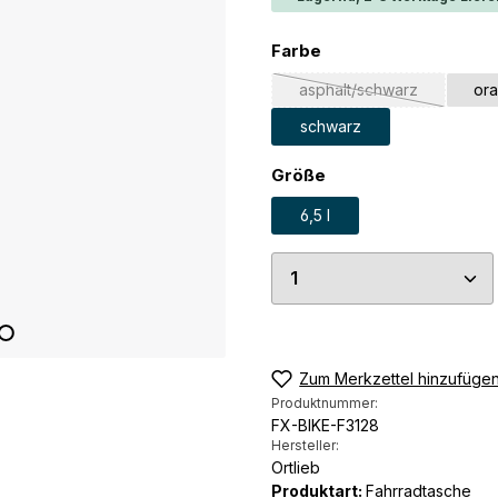
auswählen
Farbe
asphalt/schwarz
or
(Diese Option ist zurz
schwarz
auswählen
Größe
6,5 l
Produkt Anzahl: G
Zum Merkzettel hinzufüge
Produktnummer:
FX-BIKE-F3128
Hersteller:
Ortlieb
Produktart:
Fahrradtasche