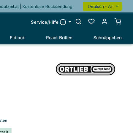
@outzeit.at | Kostenlose Rücksendung
Deutsch - AT
Warenk
Service/Hilfe
Fidlock
React Brillen
Schnäppchen
sten
rzeit