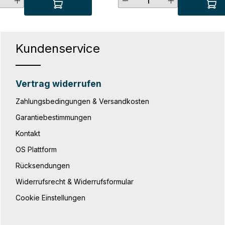
hten Wert ein oder benutze die Schaltf
t Anzahl: Gib den gewünschten Wert ei
Produkt Anzahl: G
Kundenservice
Vertrag widerrufen
Zahlungsbedingungen & Versandkosten
Garantiebestimmungen
Kontakt
OS Plattform
Rücksendungen
Widerrufsrecht & Widerrufsformular
Cookie Einstellungen