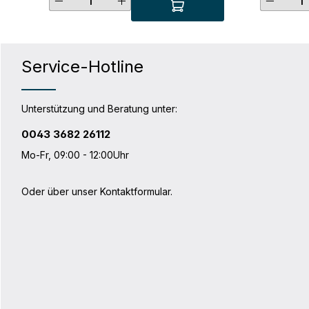
Produkt Anzahl: Gib den gewünsc
Produk
(außer Ultimate Six Compact)
Transparente Vorder- und Rückseite
aus reißfester und UV-beständiger PU-
Folie Nutzbares Innenmaß: 28 x 27 cm
Geeignet für alle gängigen
Service-Hotline
Kartenformate Technische Daten
Gewicht: 84 gB x H: 27 x 28 cmMaterial:
PF15
Unterstützung und Beratung unter:
0043 3682 26112
Mo-Fr, 09:00 - 12:00Uhr
Oder über unser
Kontaktformular
.