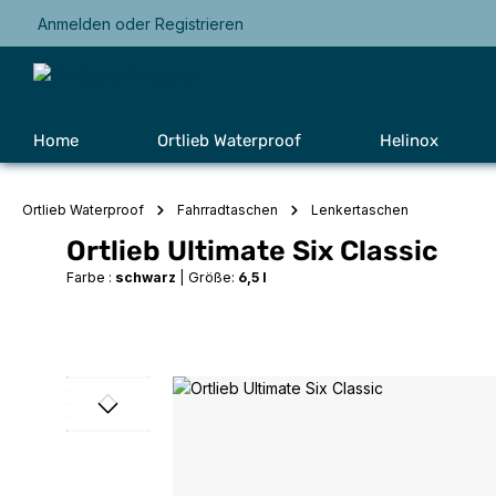
Anmelden
oder
Registrieren
Zur Hauptnavigation springen
Home
Ortlieb Waterproof
Helinox
Ortlieb Waterproof
Fahrradtaschen
Lenkertaschen
Ortlieb Ultimate Six Classic
Farbe :
schwarz
|
Größe:
6,5 l
Bildergalerie überspringen