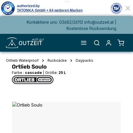
Kontaktiere uns: 03682/26112 info@outzeit.at |
alt springen
Kostenlose Rücksendung
Waren
Ortlieb Waterproof
Rucksäcke
Daypacks
Ortlieb Soulo
Farbe :
cascade
|
Größe:
25 L
Bildergalerie überspringen