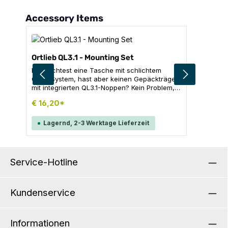
Produktgalerie überspringen
Accessory Items
Ortlieb QL3.1 - Mounting Set
Du möchtest eine Tasche mit schlichtem
QL3.1-System, hast aber keinen Gepäckträger
mit integrierten QL3.1-Noppen? Kein Problem,
denn mit diesem Montage-Set kannst du deine
€ 16,20*
QL3.1-Tasche ohne Probleme auch an einem
gängigen Gepäckträger mit max. 10 mm
Rohrdurchmesser anbringen. QL3.1
Lagernd, 2-3 Werktage Lieferzeit
Trägersystem einfach an deinen
Gepäckträger anschrauben - und los geht die
Fahrt! Inhalt: 1 x Montageset QL3.1 inkl.
Schrauben und Einsätze für Gepäckträger mit
Service-Hotline
max. 10 mm Rohrdurchmesser
Kundenservice
Informationen