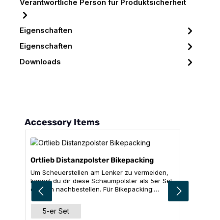
Verantwortliche Person für Produktsicherheit
Eigenschaften
Eigenschaften
Downloads
Produktgalerie überspringen
Accessory Items
Ortlieb Distanzpolster Bikepacking
Um Scheuerstellen am Lenker zu vermeiden,
kannst du dir diese Schaumpolster als 5er Set
einfach nachbestellen. Für Bikepacking:
Handlebar-Pack und Accessory-Pack Inhalt: 5
x Distanzpolster, grau
auswählen
Größe
5-er Set