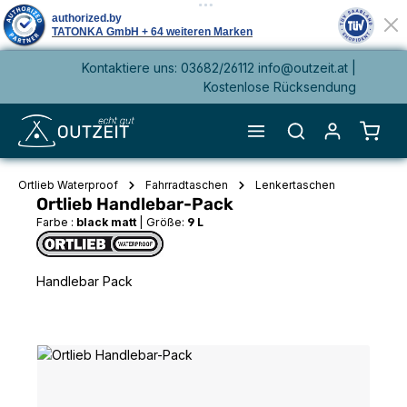
Kontaktiere uns: 03682/26112 info@outzeit.at |
alt springen
Kostenlose Rücksendung
Waren
Ortlieb Waterproof
Fahrradtaschen
Lenkertaschen
Ortlieb Handlebar-Pack
Farbe :
black matt
|
Größe:
9 L
Handlebar Pack
Bildergalerie überspringen