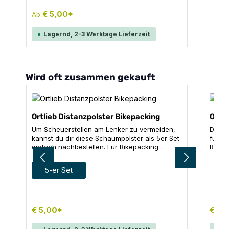
€ 5,00*
Ab
Lagernd, 2-3 Werktage Lieferzeit
Produktgalerie überspringen
Wird oft zusammen gekauft
Ortlieb Distanzpolster Bikepacking
Ortl
Um Scheuerstellen am Lenker zu vermeiden,
Das F
kannst du dir diese Schaumpolster als 5er Set
für al
einfach nachbestellen. Für Bikepacking:
Rahme
Handlebar-Pack und Accessory-Pack Inhalt: 5
Trink
x Distanzpolster, grau
die w
auswählen
Größe
5-er Set
Rollve
MTB´s
Rahme
wasse
Siliko
€ 5,00*
€ 90
Tasch
Stand