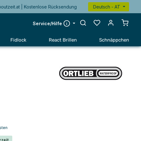
@outzeit.at | Kostenlose Rücksendung
Deutsch - AT
Warenk
Service/Hilfe
Fidlock
React Brillen
Schnäppchen
sten
rzeit