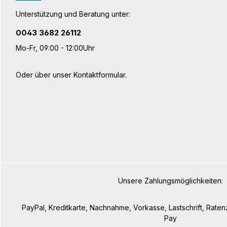
Toiletry Bag und zwei Packing Cube S
Packing Cu
füllen. Das Packing Cube Bundle passt
passt nicht
Unterstützung und Beratung unter:
nicht komplett in eine Radtasche.
Fahrradtasche
Produktdetails: An allen Innentaschen
Wege-Reißv
0043 3682 26112
befinden sich praktische Tragegriffe
mit Steckve
Technische Daten Volumen: 23
Technische
Mo-Fr, 09:00 - 12:00Uhr
LGewicht: 742 gMaterial: Polyester
LGewicht: 
cmBreite u
16 cmMater
Oder über unser
Kontaktformular
.
Unsere Zahlungsmöglichkeiten:
PayPal, Kreditkarte, Nachnahme, Vorkasse, Lastschrift, Rate
Pay