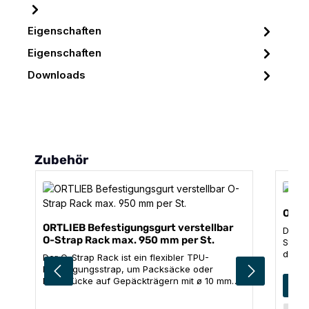
Eigenschaften
Eigenschaften
Downloads
Produktgalerie überspringen
Zubehör
Ortl
ORTLIEB Befestigungsgurt verstellbar
Die O-
O-Strap Rack max. 950 mm per St.
Strap
durch
Der O-Strap Rack ist ein flexibler TPU-
sehr v
Befestigungsstrap, um Packsäcke oder
Ausrü
Grö
Packstücke auf Gepäckträgern mit ø 10 mm
3
Outdoo
Rohrdurchmesser fest zu verzurren. Mit den
Länge
vorgeformten Haken an beiden Enden des