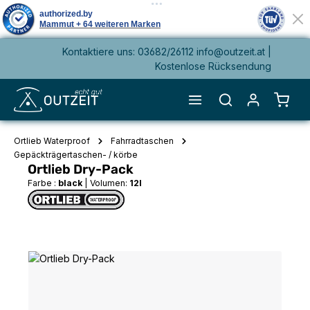
Kontaktiere uns: 03682/26112 info@outzeit.at |
alt springen
Kostenlose Rücksendung
Waren
Ortlieb Waterproof
Fahrradtaschen
Gepäckträgertaschen- / körbe
Ortlieb Dry-Pack
Farbe :
black
|
Volumen:
12l
Bildergalerie überspringen