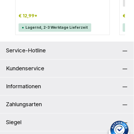
Gurtb
7
Straps greifen diese um die Rohre des
Gepäckträgers und sorgen so für stabilen Sitz.
Die maximale Länge beträgt 950 mm.
€ 12,99*
€ 6,
Lagernd, 2-3 Werktage Lieferzeit
La
Service-Hotline
Kundenservice
Informationen
Zahlungsarten
Siegel