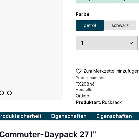
auswählen
Farbe
petrol
schwarz
Produkt Anzahl: G
Zum Merkzettel hinzufüge
Produktnummer:
FX20846
Hersteller:
Ortlieb
Produktart:
Rucksack
Produktsicherheit
Eigenschaften
Eigenschaften
b Commuter-Daypack 27 l"