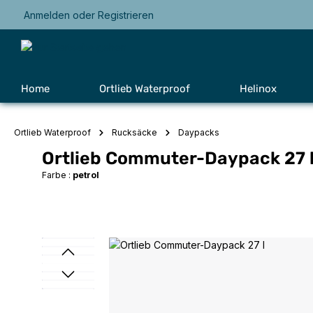
Anmelden
oder
Registrieren
Zur Hauptnavigation springen
Home
Ortlieb Waterproof
Helinox
Ortlieb Waterproof
Rucksäcke
Daypacks
Ortlieb Commuter-Daypack 27 
Farbe :
petrol
Bildergalerie überspringen