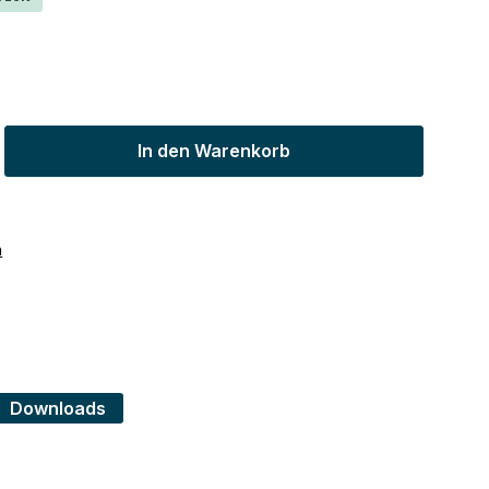
ib den gewünschten Wert ein oder benu
In den Warenkorb
n
Downloads