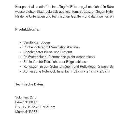
Hier passt alles rein für einen Tag im Büro – egal ob sich dein B
wasserdichter Stadtrucksack aus leichtem, strapazierfähigen Nylo
für deine Unterlagen und technischen Geräte – und dank seines e
Produktdetails:
Verstärkter Boden
Rückenpolster mit Ventilationskanälen
Abnehmbarer Brust- und Hüftgurt
Reißverschluss- Fronttasche (nicht wasserdicht)
Schlaufen für Rücklicht oder Bügelschloss
Reflexgarn in den Schulterträgern und Reflexlogo für mehr Sc
Abmessung Notebook Innenfach: 39 cm x 27 cm x 2,5 cm
Technische Daten
Volumen: 27 L
Gewicht: 800 g
B x H x T: 32 x 50 x 21 cm
Material: PS33