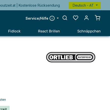
@outzeit.at | Kostenlose Rücksendung
Deutsch - AT
Warenk
Service/Hilfe
Fidlock
React Brillen
Schnäppchen
sten
rzeit