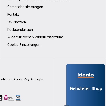
 Daten Volumen: 5
Garantiebestimmungen
235 gBreite oben: 29
nten: 24 cmHöhe: 15 cmTiefe:
Kontakt
ial: Polyester
OS Plattform
Rücksendungen
Widerrufsrecht & Widerrufsformular
Cookie Einstellungen
nzahlung, Apple Pay, Google