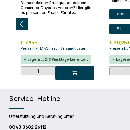
optimalen 
Du hast deinen Brustgurt an deinem
Kosmetikart
Commuter-Daypack verloren? Hier gibt
Schaumpolst
Farbe
es passenden Ersatz. Für alle
grau
praktische
Commuter-Daypack Modelle (City und
das Innere 
Urban) Inhalt: 1 x Brustgurt, schwarz
außen. Ne
Größe
5 L
bieten dir 
Möglichkeit
organisiere
€ 7,95*
€ 30,95
integrierte
Preise inkl. MwSt. zzgl. Versandkosten
Preise inkl
eines Hake
Wachsraum
Lagernd, 2-3 Werktage Lieferzeit
Lagernd
Waschbeck
ultimative
Produkt Anzahl: Gib den gewünsc
Produk
ist die Toi
mit unseren
Hinweis: In
zum Beispie
Packer, pas
in Kombina
Service-Hotline
ODER zusa
S rein. Das
Packing Cu
passt nicht
Unterstützung und Beratung unter:
Fahrradtasche
Wege-Reißv
0043 3682 26112
mit Steckve