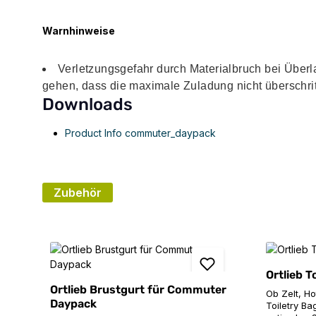
Warnhinweise
Verletzungsgefahr durch Materialbruch bei Über
gehen, dass die maximale Zuladung nicht überschrit
Downloads
Product Info commuter_daypack
Zubehör
Produktgalerie überspringen
Ortlieb T
Ortlieb Brustgurt für Commuter
Ob Zelt, H
Daypack
Toiletry Bag