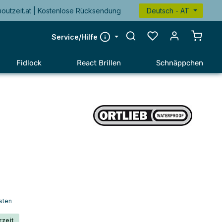
@outzeit.at | Kostenlose Rücksendung
Deutsch - AT
Warenk
Service/Hilfe
Fidlock
React Brillen
Schnäppchen
sten
rzeit