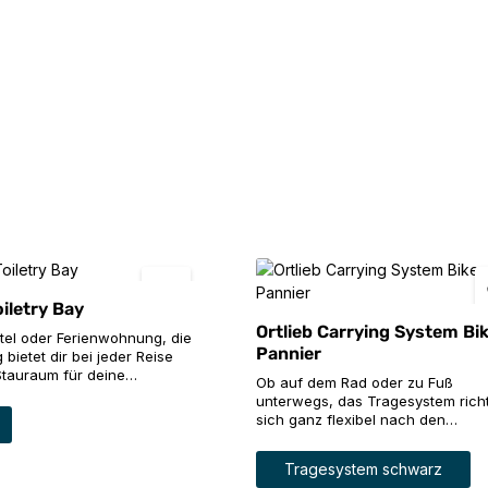
oiletry Bay
Ortlieb Carrying System Bi
otel oder Ferienwohnung, die
Pannier
 bietet dir bei jeder Reise
Stauraum für deine
Ob auf dem Rad oder zu Fuß
ikel. Die umlaufende
unterwegs, das Tragesystem rich
erung stabilisiert die
auswählen
sich ganz flexibel nach den
 Kulturtasche und schützt
individuellen Anforderungen, den
gleichzeitig vor Druck von
verwandelt die Radtasche im
auswählen
Farbe
ben einem großen Hauptfach
Tragesystem schwarz
auswählen
Handumdrehen in einen bequem 
diverse Einsteckfächer die