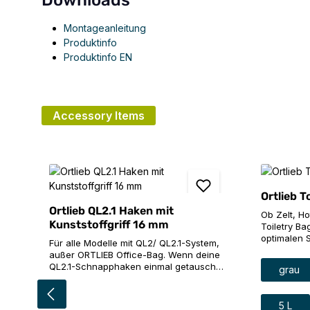
Downloads
Montageanleitung
Produktinfo
Produktinfo EN
Accessory Items
Produktgalerie überspringen
Ortlieb T
Ortlieb QL2.1 Haken mit
Ob Zelt, H
Kunststoffgriff 16 mm
Toiletry Bag
optimalen 
Für alle Modelle mit QL2/ QL2.1-System,
Kosmetikart
außer ORTLIEB Office-Bag. Wenn deine
Schaumpolst
Farbe
QL2.1-Schnapphaken einmal getauscht
grau
praktische
werden müssen, kein Problem.Mit dem
das Innere 
QL2.1-Hakensatz inklusive
außen. Ne
Größe
Kunststoffgriff kannst du die kaputten
5 L
bieten dir 