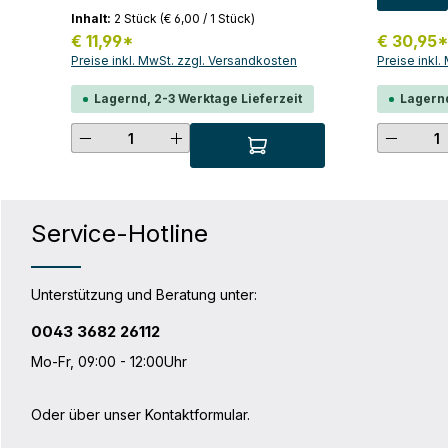
Haken einfach austauschen.Sind die
Möglichkeit
Inhalt:
2 Stück
(€ 6,00 / 1 Stück)
Haken zu locker für deinen
organisiere
Gepäckträger, so musst du diese mit
€ 11,99*
€ 30,95
integrierte
den zusätzlichen Einsätzen anpassen.
Preise inkl. MwSt. zzgl. Versandkosten
Preise inkl
eines Hake
INHALT: 2x QL2.1-Schnapphaken (16
Wachsraum
mm) mit Kunststoffgriff je 2 Einsätze für
Lagernd, 2-3 Werktage Lieferzeit
Lagernd
Waschbeck
Schnapphaken (8, 10 und 12 mm)
ultimative
Produkt Anzahl: Gib den gewünsc
Produk
ist die Toi
mit unseren
Hinweis: In
zum Beispie
Packer, pas
in Kombina
Service-Hotline
ODER zusa
S rein. Das
Packing Cu
passt nicht
Unterstützung und Beratung unter:
Fahrradtasche
Wege-Reißv
0043 3682 26112
mit Steckve
Technische
Mo-Fr, 09:00 - 12:00Uhr
LGewicht: 
cmBreite u
16 cmMater
Oder über unser
Kontaktformular
.