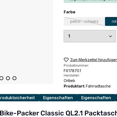
auswählen
Farbe
petrol - schwarz
ro
(Diese Option ist zurz
Produkt Anzahl: G
Zum Merkzettel hinzufüge
Produktnummer:
FX17870.1
Hersteller:
Ortlieb
Produktart:
Fahrradtasche
Produktsicherheit
Eigenschaften
Eigenschaften
 Bike-Packer Classic QL2.1 Packtasc