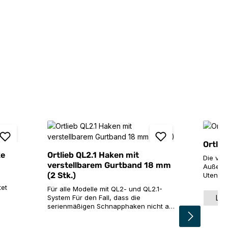
Ortlie
ke
Ortlieb QL2.1 Haken mit
Die vie
verstellbarem Gurtband 18 mm
Außenta
(2 Stk.)
Utensil
Hilfe-Se
tet
Für alle Modelle mit QL2- und QL2.1-
und läs
Grö
System Für den Fall, dass die
L
Klemmm
n es
serienmäßigen Schnapphaken nicht an
einfach
deinen Gepäckträger mit einem
Dieser 
zu
größeren Rohrdurchmesser passen,
direkt 