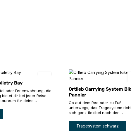
oiletry Bay
Ortlieb Carrying System Bi
otel oder Ferienwohnung, die
Pannier
 bietet dir bei jeder Reise
Stauraum für deine
Ob auf dem Rad oder zu Fuß
ikel. Die umlaufende
unterwegs, das Tragesystem rich
erung stabilisiert die
auswählen
sich ganz flexibel nach den
 Kulturtasche und schützt
individuellen Anforderungen, den
gleichzeitig vor Druck von
verwandelt die Radtasche im
auswählen
Farbe
ben einem großen Hauptfach
Tragesystem schwarz
auswählen
Handumdrehen in einen bequem 
diverse Einsteckfächer die