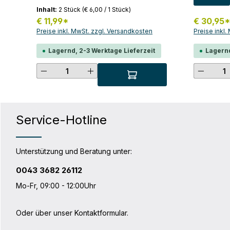
Haken einfach austauschen.Sind die
Möglichkeit
Inhalt:
2 Stück
(€ 6,00 / 1 Stück)
Haken zu locker für deinen
organisiere
Gepäckträger, so musst du diese mit
€ 11,99*
€ 30,95
integrierte
den zusätzlichen Einsätzen anpassen.
Preise inkl. MwSt. zzgl. Versandkosten
Preise inkl
eines Hake
INHALT: 2x QL2.1-Schnapphaken (16
Wachsraum
mm) mit Kunststoffgriff je 2 Einsätze für
Lagernd, 2-3 Werktage Lieferzeit
Lagernd
Waschbeck
Schnapphaken (8, 10 und 12 mm)
ultimative
Produkt Anzahl: Gib den gewünsc
Produk
ist die Toi
mit unseren
Hinweis: In
zum Beispie
Packer, pas
in Kombina
Service-Hotline
ODER zusa
S rein. Das
Packing Cu
passt nicht
Unterstützung und Beratung unter:
Fahrradtasche
Wege-Reißv
0043 3682 26112
mit Steckve
Technische
Mo-Fr, 09:00 - 12:00Uhr
LGewicht: 
cmBreite u
16 cmMater
Oder über unser
Kontaktformular
.