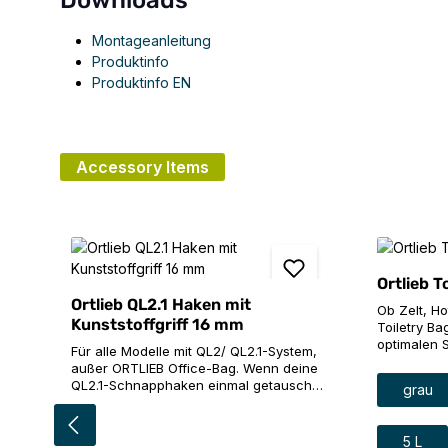
Downloads
Montageanleitung
Produktinfo
Produktinfo EN
Accessory Items
Produktgalerie überspringen
Ortlieb T
Ortlieb QL2.1 Haken mit
Ob Zelt, H
Kunststoffgriff 16 mm
Toiletry Bag
optimalen 
Für alle Modelle mit QL2/ QL2.1-System,
Kosmetikart
außer ORTLIEB Office-Bag. Wenn deine
Schaumpolst
Farbe
QL2.1-Schnapphaken einmal getauscht
grau
praktische
werden müssen, kein Problem.Mit dem
das Innere 
QL2.1-Hakensatz inklusive
außen. Ne
Größe
Kunststoffgriff kannst du die kaputten
5 L
bieten dir 