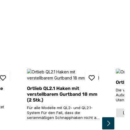
Ortlie
ke
Ortlieb QL2.1 Haken mit
Die vie
verstellbarem Gurtband 18 mm
Außenta
(2 Stk.)
Utensil
Hilfe-Se
tet
Für alle Modelle mit QL2- und QL2.1-
und läs
Grö
System Für den Fall, dass die
L
Klemmm
n es
serienmäßigen Schnapphaken nicht an
einfach
deinen Gepäckträger mit einem
Dieser 
zu
größeren Rohrdurchmesser passen,
direkt 