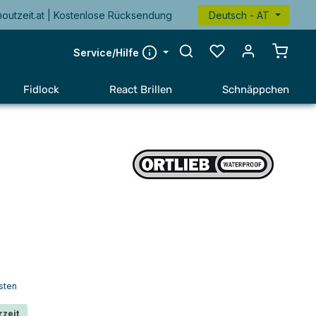
@outzeit.at | Kostenlose Rücksendung
Deutsch - AT
Warenk
Service/Hilfe
Fidlock
React Brillen
Schnäppchen
sten
rzeit