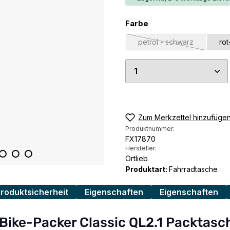
auswählen
Farbe
petrol - schwarz
ro
(Diese Option ist zurz
Produkt Anzahl: G
Zum Merkzettel hinzufüge
Produktnummer:
FX17870
Hersteller:
Ortlieb
Produktart:
Fahrradtasche
Produktsicherheit
Eigenschaften
Eigenschaften
 Bike-Packer Classic QL2.1 Packtasc