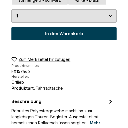
sonnengelb - schwarz
white - black
Produkt Anzahl: Gib den gewünschten Wert ein 
In den Warenkorb
Zum Merkzettel hinzufügen
Produktnummer:
FX15746.2
Hersteller:
Ortlieb
Produktart:
Fahrradtasche
Beschreibung
Robustes Polyestergewebe macht ihn zum
langlebigen Touren-Begleiter. Ausgestattet mit
hermetischen Rollverschlüssen sorgt er…
Mehr