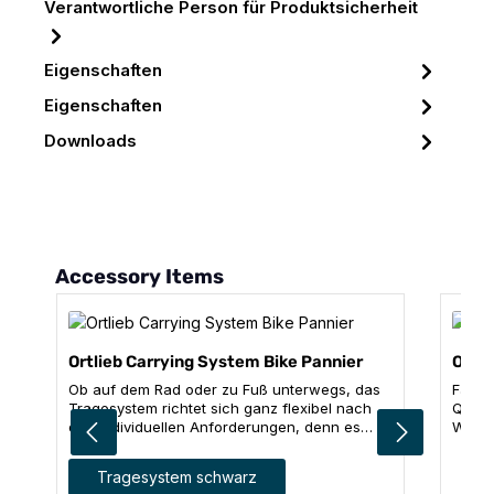
Verantwortliche Person für Produktsicherheit
Eigenschaften
Eigenschaften
Downloads
Produktgalerie überspringen
Accessory Items
Ortlieb Carrying System Bike Pannier
ORTL
Ob auf dem Rad oder zu Fuß unterwegs, das
Fahrr
Tragesystem richtet sich ganz flexibel nach
QL2/2
den individuellen Anforderungen, denn es
Werkz
verwandelt die Radtasche im Handumdrehen
unkom
in einen bequem zu tragenden Rucksack. Das
schli
auswählen
Farbe
Tragesystem schwarz
atmungsaktive Tragesystem passt sich
Rohrd