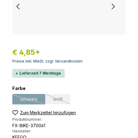
€ 4,85*
Preise inkl. MwSt. zzgl. Versandkosten
Lieferzeit 7 Werktage
auswählen
Farbe
schwarz
weiß
(Diese Option ist zurzeit nicht verfügbar.)
(Diese Option ist zurzeit nicht verfügbar.)
Zum Merkzettel hinzufügen
Produktnummer:
FX-BIKE-370061
Hersteller:
KEEGO