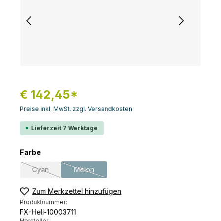
€ 142,45*
Preise inkl. MwSt. zzgl. Versandkosten
Lieferzeit 7 Werktage
auswählen
Farbe
Cyan
Melon
(Diese Option ist zurzeit nicht verfügbar.)
(Diese Option ist zurzeit nicht verfügbar.)
Zum Merkzettel hinzufügen
Produktnummer:
FX-Heli-10003711