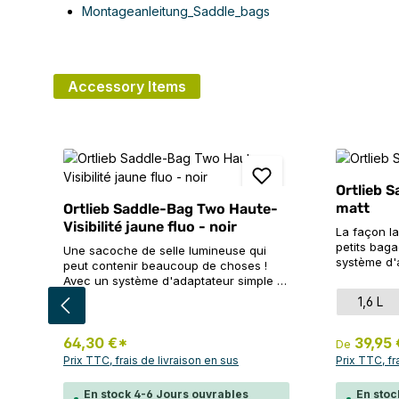
Montageanleitung_Saddle_bags
Accessory Items
Ignorer la galerie de produits
Ortlieb 
matt
Ortlieb Saddle-Bag Two Haute-
Visibilité jaune fluo - noir
La façon l
petits bag
Une sacoche de selle lumineuse qui
système d'
peut contenir beaucoup de choses !
utilisation 
Avec un système d'adaptateur simple -
classique 
pour une utilisation particulièrement
Sélec
Versi
1,6 L
revisitée :
facile et rapide. Un vrai classique
qu'elle ne
d'ORTLIEB dans une nouvelle version :
à vélo ! Dan
le Saddle-Bag Two High Visibility
64,30 €*
39,95
De
(idéale pou
étanche est composé d'un tissu
Prix TTC, frais de livraison en sus
Prix TTC, fr
VTT), le S
entièrement réfléchissant dans une
permet de 
combinaison jaune fluo et noir qui attire
En stock 4-6 Jours ouvrables
En stoc
chambre à a