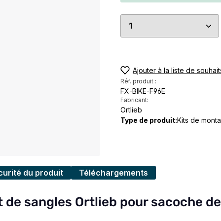
Quantité de produi
Ajouter à la liste de souhait
Réf. produit :
FX-BIKE-F96E
Fabricant:
Ortlieb
Type de produit:
Kits de mont
urité du produit
Téléchargements
t de sangles Ortlieb pour sacoche de