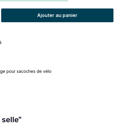
t : Entrez la quantité souhaitée ou uti
Ajouter au panier
s
age pour sacoches de vélo
 selle"