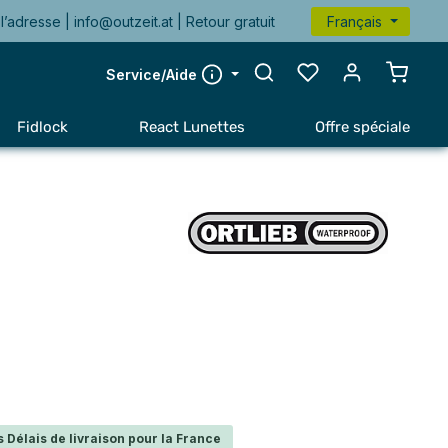
l’adresse |
info@outzeit.at
| Retour gratuit
Français
Le pan
Service/Aide
Fidlock
React Lunettes
Offre spéciale
 Délais de livraison pour la France