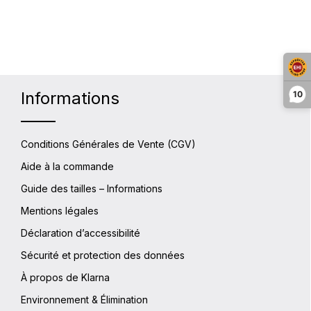
s pour augmenter ou diminuer la quantit
itée ou utilisez les boutons pour augme
Informations
10
Conditions Générales de Vente (CGV)
Aide à la commande
Guide des tailles – Informations
Mentions légales
Déclaration d’accessibilité
Sécurité et protection des données
À propos de Klarna
Environnement & Élimination