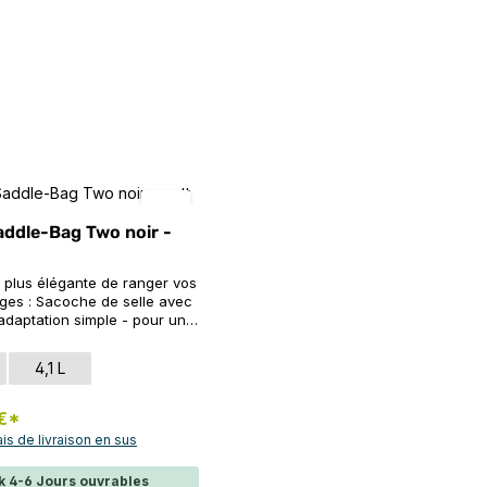
Saddle-Bag Two noir -
a plus élégante de ranger vos
ages : Sacoche de selle avec
adaptation simple - pour une
encore plus facile. Un vrai
ORTLIEB dans une version
tionnez
on
4,1 L
 cette sacoche est si pratique
 doit manquer à aucune sortie
s la petite version 1,6 L
 €*
r le vélo de course et le
ais de livraison en sus
addle-Bag Two étanche
ranger par exemple la
k 4-6 Jours ouvrables
ir de rechange et l'outil de