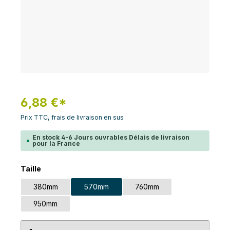
6,88 €*
Prix TTC, frais de livraison en sus
En stock 4-6 Jours ouvrables Délais de livraison
pour la France
Sélectionnez
Taille
380mm
570mm
760mm
950mm
Quantité de produit : Entrez la quantité souhaité