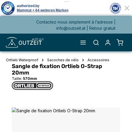
Contactez-nous simplement à l’adresse |
tenu principal
info@outzeit.at
| Retour gratuit
Le pa
Ortlieb Waterproof
Sacoches de vélo
Accessoires
Sangle de fixation Ortlieb O-Strap
20mm
Taille:
570mm
Ignorer la galerie d'images