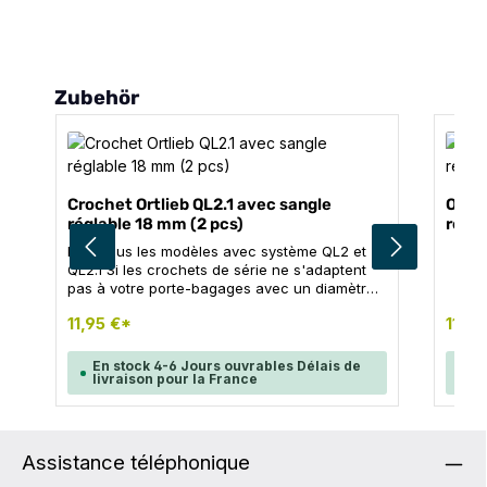
Ignorer la galerie de produits
Zubehör
Crochet Ortlieb QL2.1 avec sangle
Ortli
réglable 18 mm (2 pcs)
rembo
Pour tous les modèles avec système QL2 et
QL2.1 Si les crochets de série ne s'adaptent
pas à votre porte-bagages avec un diamètre
de tube plus grand, vous pouvez facilement
11,95 €*
11,99
les remplacer par les crochets de 18 mm
d'ORTLIEB (pas d'inserts utilisables).
SOMMAIRE: 2x crochets QL2.1 (18 mm) avec
En stock 4-6 Jours ouvrables Délais de
En
livraison pour la France
li
poignée réglable
Assistance téléphonique