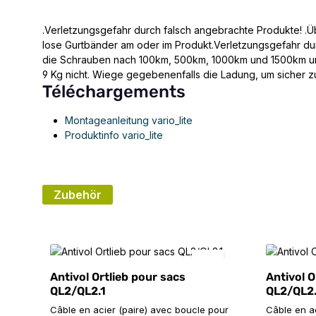
.Verletzungsgefahr durch falsch angebrachte Produkte! .Übe
lose Gurtbänder am oder im Produkt.Verletzungsgefahr durc
die Schrauben nach 100km, 500km, 1000km und 1500km und 
9 Kg nicht. Wiege gegebenenfalls die Ladung, um sicher zu
Téléchargements
Montageanleitung vario_lite
Produktinfo vario_lite
Zubehör
Ignorer la galerie de produits
Antivol Ortlieb pour sacs
Antivol O
QL2/QL2.1
QL2/QL2.
Câble en acier (paire) avec boucle pour
Câble en a