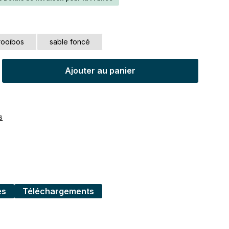
rooibos
sable foncé
t : Entrez la quantité souhaitée ou uti
Ajouter au panier
s
es
Téléchargements