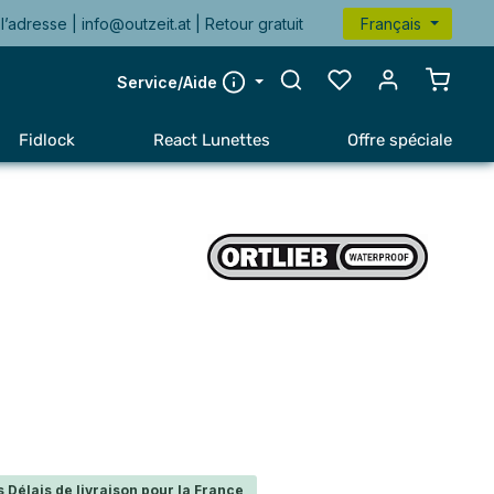
l’adresse |
info@outzeit.at
| Retour gratuit
Français
Le pan
Service/Aide
Fidlock
React Lunettes
Offre spéciale
 Délais de livraison pour la France