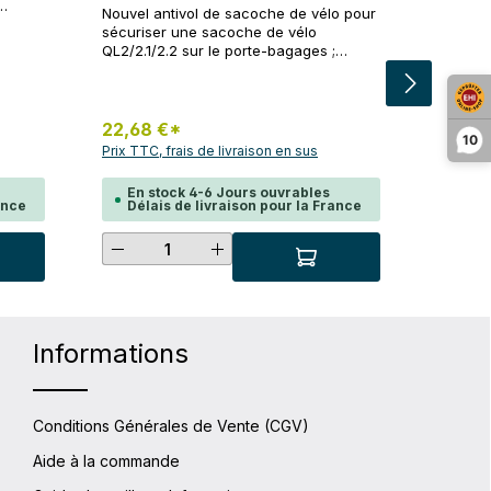
Nouvel antivol de sacoche de vélo pour
sécuriser une sacoche de vélo
ile
QL2/2.1/2.2 sur le porte-bagages ;
n
s'installe sans outil ; se ferme et s'ouvre
. Peut
rapidement et facilement avec une clé ;
aison
compatible avec un diamètre de tube
jusqu'à 16 mm ; peut également être
22,68 €*
10
utilisé en combinaison avec le
Prix TTC, frais de livraison en sus
riser
E124/E125 pour empêcher l'accès
rapide au contenu d'une sacoche de
En stock 4-6 Jours ouvrables
scooter ou pour sécuriser le casque.
ance
Délais de livraison pour la France
Livraison : deux locks avec des
serrures à fermeture identique
s pour augmenter ou diminuer la quantit
itée ou utilisez les boutons pour augme
t : Entrez la quantité souhaitée ou util
Quantité de produit : Entrez la
Informations
Conditions Générales de Vente (CGV)
Aide à la commande