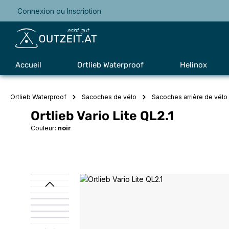
Connexion
ou
Inscription
Passer à la navigation principale
Accueil
Ortlieb Waterproof
Helinox
Ortlieb Waterproof
Sacoches de vélo
Sacoches arrière de vélo
Ortlieb Vario Lite QL2.1
Couleur:
noir
Ignorer la galerie d'images