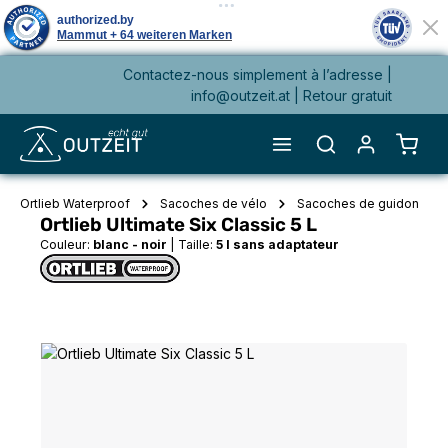
Contactez-nous simplement à l’adresse |
tenu principal
info@outzeit.at
| Retour gratuit
Le pa
Ortlieb Waterproof
Sacoches de vélo
Sacoches de guidon
Ortlieb Ultimate Six Classic 5 L
Couleur:
blanc - noir
|
Taille:
5 l sans adaptateur
Ignorer la galerie d'images