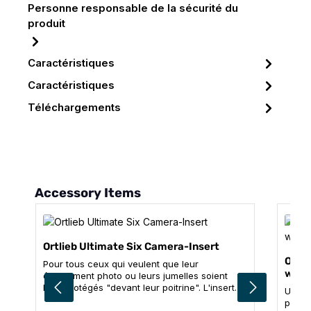
Personne responsable de la sécurité du
produit
Caractéristiques
Caractéristiques
Téléchargements
Ignorer la galerie de produits
Accessory Items
Ortlieb Ultimate Six Camera-Insert
Ortli
Pour tous ceux qui veulent que leur
with
équipement photo ou leurs jumelles soient
bien protégés "devant leur poitrine". L'insert
Un pr
photo rembourré en nylon s'insère facilement
propri