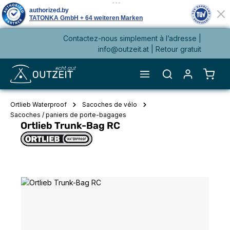
Contactez-nous simplement à l’adresse |
tenu principal
info@outzeit.at
| Retour gratuit
Le pa
Ortlieb Waterproof
Sacoches de vélo
Sacoches / paniers de porte-bagages
Ortlieb Trunk-Bag RC
Ignorer la galerie d'images