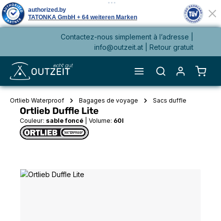
Contactez-nous simplement à l’adresse |
tenu principal
info@outzeit.at
| Retour gratuit
Le pa
Ortlieb Waterproof
Bagages de voyage
Sacs duffle
Ortlieb Duffle Lite
Couleur:
sable foncé
|
Volume:
60l
Ignorer la galerie d'images