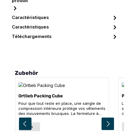
produit
Caractéristiques
Caractéristiques
Téléchargements
Ignorer la galerie de produits
Zubehör
Ortlieb Packing Cube
Packi
Pour que tout reste en place, une sangle de
Les d
compression intérieure protège vos vêtements
surtou
des mouvements brusques. La fermeture à
cache
glissière bidirectionnelle, qui permet d'ouvrir
brevet
complètement trois côtés de la sacoche en
peu e
Sélectionnez
Séle
Couleur
Coul
gris
gr
polyester léger, facilite le remplissage. Bien
ses si