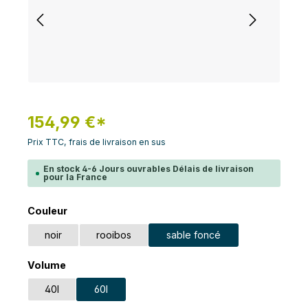
154,99 €*
Prix TTC, frais de livraison en sus
En stock 4-6 Jours ouvrables Délais de livraison
pour la France
Sélectionnez
Couleur
noir
rooibos
sable foncé
Sélectionnez
Volume
40l
60l