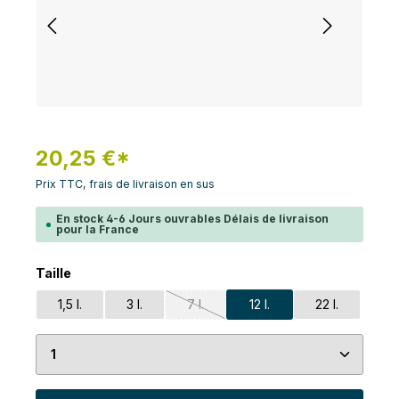
20,25 €*
Prix TTC, frais de livraison en sus
En stock 4-6 Jours ouvrables Délais de livraison
pour la France
Sélectionnez
Taille
1,5 l.
3 l.
7 l.
12 l.
22 l.
(Cette option n'est pas disponible pou
Quantité de produit : Entrez la quantité souhaité