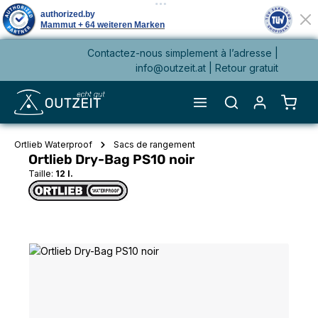
Contactez-nous simplement à l’adresse |
tenu principal
info@outzeit.at
| Retour gratuit
Le pa
Ortlieb Waterproof
Sacs de rangement
Ortlieb Dry-Bag PS10 noir
Taille:
12 l.
Ignorer la galerie d'images