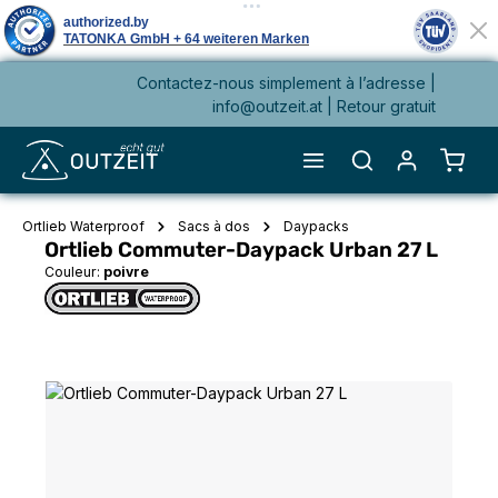
Contactez-nous simplement à l’adresse |
tenu principal
info@outzeit.at
| Retour gratuit
Le pa
Ortlieb Waterproof
Sacs à dos
Daypacks
Ortlieb Commuter-Daypack Urban 27 L
Couleur:
poivre
Ignorer la galerie d'images