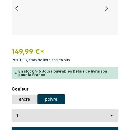
149,99 €*
Prix TTC, frais de livraison en sus
En stock 4-6 Jours ouvrables Délais de livraison
pour la France
Sélectionnez
Couleur
encre
poivre
Quantité de produit : Entrez la quantité souhaité