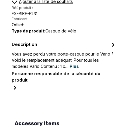
Ajouter à la liste de souhaits
Réf. produit :
FX-BIKE-E231
Fabricant:
Ortlieb
Type de produit:
Casque de vélo
Description
Vous avez perdu votre porte-casque pour le Vario ?
Voici le remplacement adéquat. Pour tous les
modèles Vario Contenu : 1 x…
Plus
Personne responsable de la sécurité du
produit
Ignorer la galerie de produits
Accessory Items