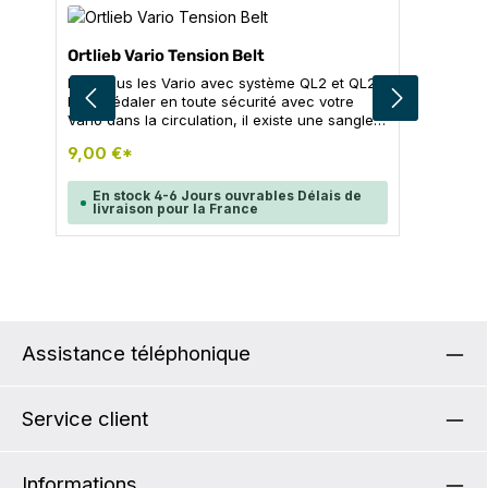
Ortlieb Vario Tension Belt
Pour tous les Vario avec système QL2 et QL2.1.
Pour pédaler en toute sécurité avec votre
Vario dans la circulation, il existe une sangle
de fixation supplémentaire qui vous permet
9,00 €*
d'éviter que le sac ne s'affaisse. Contenu: 1x
sangle de fixation 1x Ladderlock avec
languette à visser Caractéristiques
En stock 4-6 Jours ouvrables Délais de
livraison pour la France
techniques Hauteur : 27 cm
Assistance téléphonique
Service client
Informations