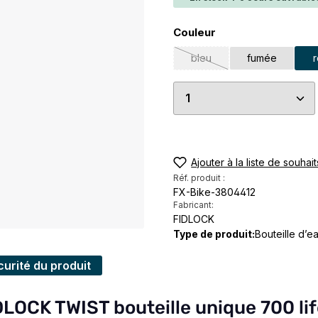
Sélectionnez
Couleur
bleu
fumée
(Cette option n'est pas dis
Quantité de produi
Ajouter à la liste de souhait
Réf. produit :
FX-Bike-3804412
Fabricant:
FIDLOCK
Type de produit:
Bouteille d’e
urité du produit
DLOCK TWIST bouteille unique 700 lif