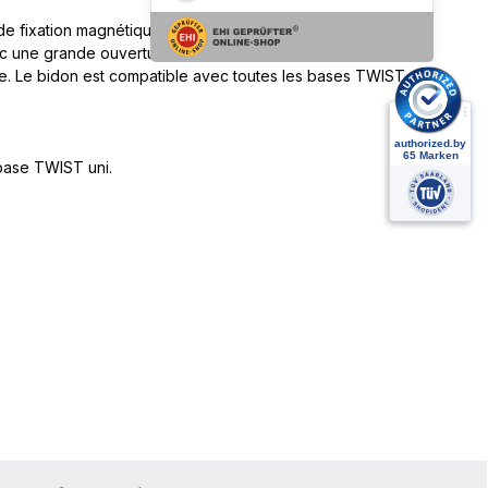
de fixation magnétique et mécanique. Elle offre une
c une grande ouverture facilite le remplissage et le
nne. Le bidon est compatible avec toutes les bases TWIST
 base TWIST uni.