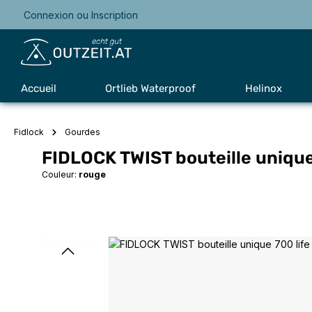
Connexion
ou
Inscription
Passer à la navigation principale
Accueil
Ortlieb Waterproof
Helinox
Fidlock
Gourdes
FIDLOCK TWIST bouteille unique
Couleur:
rouge
Ignorer la galerie d'images