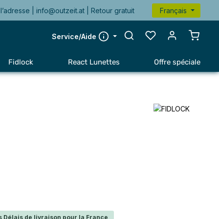
l’adresse |
info@outzeit.at
| Retour gratuit
Français
Le pan
Service/Aide
Fidlock
React Lunettes
Offre spéciale
 Délais de livraison pour la France