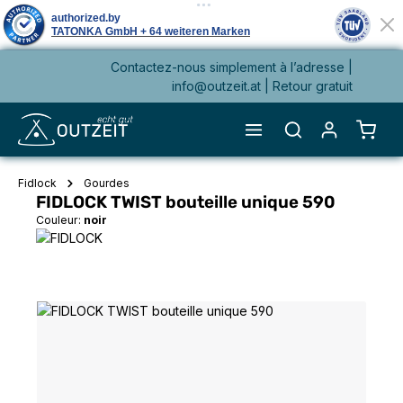
Contactez-nous simplement à l’adresse |
tenu principal
info@outzeit.at
| Retour gratuit
Le pa
Fidlock
Gourdes
FIDLOCK TWIST bouteille unique 590
Couleur:
noir
Ignorer la galerie d'images