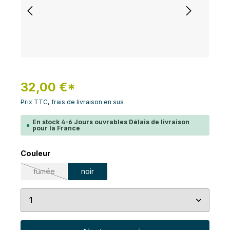
32,00 €*
Prix TTC, frais de livraison en sus
En stock 4-6 Jours ouvrables Délais de livraison
pour la France
Sélectionnez
Couleur
fumée
noir
(Cette option n'est pas disponible pour le moment.)
Quantité de produit : Entrez la quantité souhaité