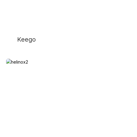
Keego
Helinox