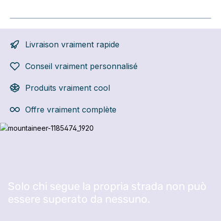
Livraison vraiment rapide
Conseil vraiment personnalisé
Produits vraiment cool
Offre vraiment complète
Ignorer la galerie d'images
Solo chi segue la propria strada non può
essere superato da nessuno.