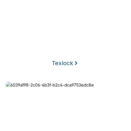
Texlock
Keego