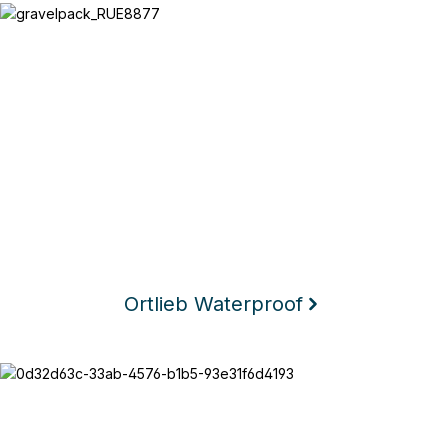
Ortlieb Waterproof
Ortlieb Waterproof
Texlock