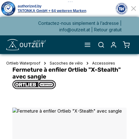
Contactez-nous simplement à l’adresse |
tenu principal
info@outzeit.at
| Retour gratuit
Le pa
Ortlieb Waterproof
Sacoches de vélo
Accessoires
Fermeture à enfiler Ortlieb "X-Stealth"
avec sangle
Ignorer la galerie d'images