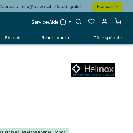
l’adresse |
info@outzeit.at
| Retour gratuit
Français
Le pan
Service/Aide
Fidlock
React Lunettes
Offre spéciale
 Délais de livraison pour la France