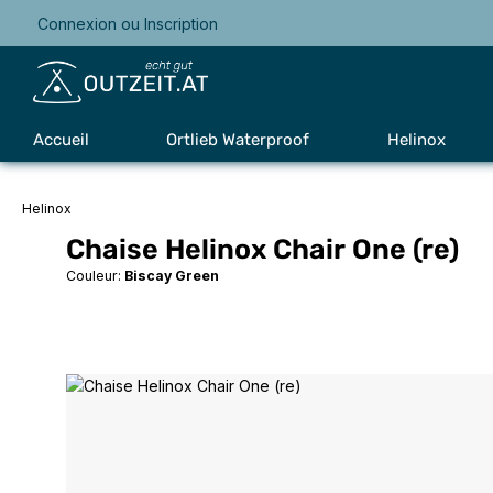
Connexion
ou
Inscription
Passer à la navigation principale
Accueil
Ortlieb Waterproof
Helinox
Helinox
Chaise Helinox Chair One (re)
Couleur:
Biscay Green
Ignorer la galerie d'images