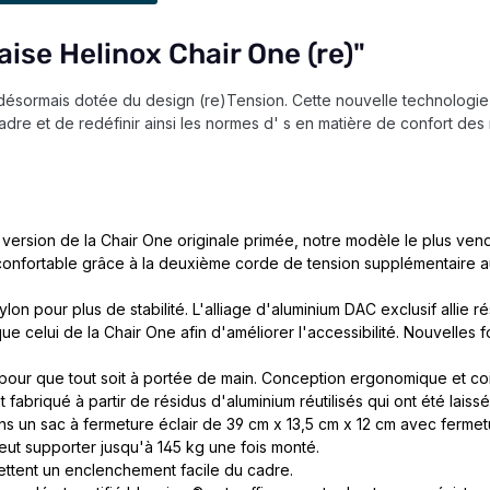
aise Helinox Chair One (re)"
 désormais dotée du design (re)Tension. Cette nouvelle technologie 
cadre et de redéfinir ainsi les normes d' s en matière de confort des
 version de la Chair One originale primée, notre modèle le plus vend
s confortable grâce à la deuxième corde de tension supplémentaire au
n pour plus de stabilité. L'alliage d'aluminium DAC exclusif allie rés
e celui de la Chair One afin d'améliorer l'accessibilité. Nouvelles f
pour que tout soit à portée de main. Conception ergonomique et coin
 fabriqué à partir de résidus d'aluminium réutilisés qui ont été laissé
ns un sac à fermeture éclair de 39 cm x 13,5 cm x 12 cm avec fermet
peut supporter jusqu'à 145 kg une fois monté.
ettent un enclenchement facile du cadre.