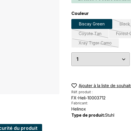
Sélectionnez
Couleur
Biscay Green
Black
(Ce
Coyote Tan
Forest 
(Cette option n'est pas
(
Xray Tiger Camo
(Cette option n'est 
Quantité de produi
Ajouter à la liste de souhait
Réf. produit :
FX-Heli-10003712
Fabricant:
Helinox
Type de produit:
Stuhl
urité du produit