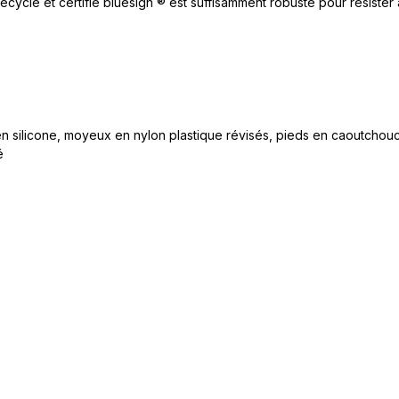
cyclé et certifié bluesign ® est suffisamment robuste pour résiste
en silicone, moyeux en nylon plastique révisés, pieds en caoutchou
é