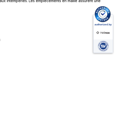
r aux intempéries. Les empiècements en maille assurent une
c