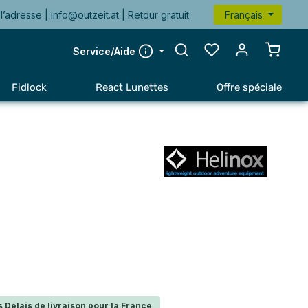
l’adresse |
info@outzeit.at
| Retour gratuit
Français
Le pan
Service/Aide
Fidlock
React Lunettes
Offre spéciale
 Délais de livraison pour la France