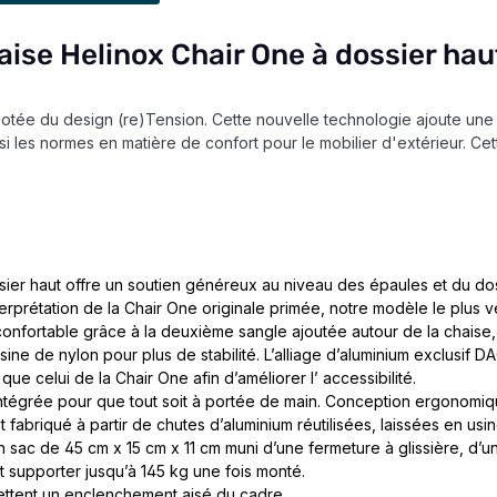
aise Helinox Chair One à dossier haut
dotée du design (re)Tension. Cette nouvelle technologie ajoute une
nsi les normes en matière de confort pour le mobilier d'extérieur. Cet
sier haut offre un soutien généreux au niveau des épaules et du do
erprétation de la Chair One originale primée, notre modèle le plus v
 confortable grâce à la deuxième sangle ajoutée autour de la chaise, 
e de nylon pour plus de stabilité. L’alliage d’aluminium exclusif DAC 
que celui de la Chair One afin d’améliorer l’ accessibilité.
ntégrée pour que tout soit à portée de main. Conception ergonomique
 fabriqué à partir de chutes d’aluminium réutilisées, laissées en usin
 sac de 45 cm x 15 cm x 11 cm muni d’une fermeture à glissière, d’u
t supporter jusqu’à 145 kg une fois monté.
ettent un enclenchement aisé du cadre.