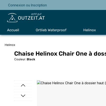
Connexion
ou
Inscription
Passer à la navigation principale
Accueil
Ortlieb Waterproof
Helinox
Helinox
Chaise Helinox Chair One à doss
Couleur:
Black
Ignorer la galerie d'images