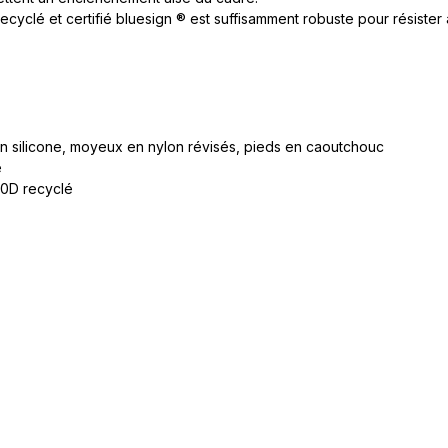
cyclé et certifié bluesign ® est suffisamment robuste pour résiste
en silicone, moyeux en nylon révisés, pieds en caoutchouc
é
00D recyclé