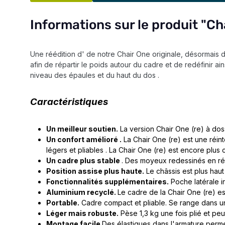
Informations sur le produit "Ch
Une réédition d' de notre Chair One originale, désormais 
afin de répartir le poids autour du cadre et de redéfinir ai
niveau des épaules et du haut du dos .
Caractéristiques
Un meilleur soutien.
La version Chair One (re) à dos
Un confort amélioré .
La Chair One (re) est une réint
légers et pliables . La Chair One (re) est encore plus
Un cadre plus stable
. Des moyeux redessinés en résin
Position assise plus haute.
Le châssis est plus haut 
Fonctionnalités supplémentaires.
Poche latérale i
Aluminium recyclé.
Le cadre de la Chair One (re) est
Portable.
Cadre compact et pliable. Se range dans un
Léger mais robuste.
Pèse 1,3 kg une fois plié et peu
Montage facile
Des élastiques dans l'armature perm