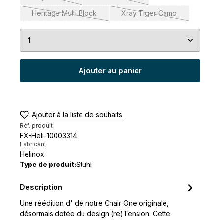
(Cette option n'est pas disponible pour le moment.)
(Cette option n'est pas disponible 
Heritage Multi Block
Xray Tiger Camo
(Cette option n'est pas disponible pour le moment.)
(Cette option n'est pas 
Quantité de produit : Entrez la quantité souhaité
Ajouter au panier
Ajouter à la liste de souhaits
Réf. produit :
FX-Heli-10003314
Fabricant:
Helinox
Type de produit:
Stuhl
Description
Une réédition d' de notre Chair One originale,
désormais dotée du design (re)Tension. Cette