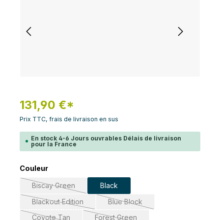
131,90 €*
Prix TTC, frais de livraison en sus
En stock 4-6 Jours ouvrables Délais de livraison
pour la France
Sélectionnez
Couleur
Biscay Green
Black
(Cette option n'est pas disponible pour le moment.)
Blackout Edition
Blue Block
(Cette option n'est pas disponible pour le moment.)
(Cette option n'est pas disponib
Coyote Tan
Forest Green