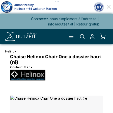
Contactez-nous simplement à l’adresse |
tenu principal
info@outzeit.at
| Retour gratuit
Le pa
Helinox
Chaise Helinox Chair One à dossier haut
(ré)
Couleur:
Black
Ignorer la galerie d'images