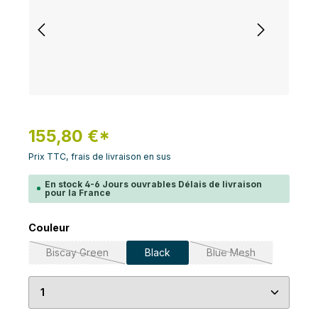
155,80 €*
Prix TTC, frais de livraison en sus
En stock 4-6 Jours ouvrables Délais de livraison
pour la France
Sélectionnez
Couleur
Biscay Green
Black
Blue Mesh
(Cette option n'est pas disponible pour le moment.)
(Cette option n'est 
Quantité de produit : Entrez la quantité souhaité