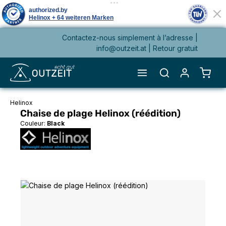
Contactez-nous simplement à l’adresse |
tenu principal
info@outzeit.at
| Retour gratuit
Le pa
Helinox
Chaise de plage Helinox (réédition)
Couleur:
Black
Ignorer la galerie d'images