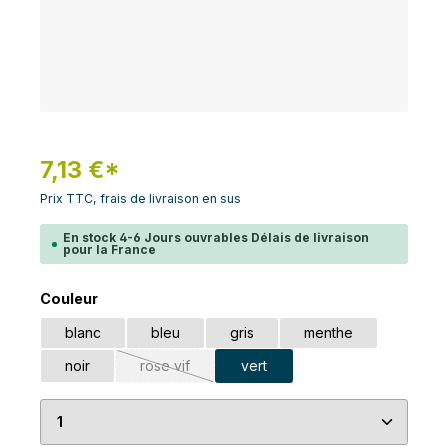
7,13 €*
Prix TTC, frais de livraison en sus
En stock 4-6 Jours ouvrables Délais de livraison
pour la France
Sélectionnez
Couleur
blanc
bleu
gris
menthe
noir
rose vif
vert
(Cette option n'est pas disponible pour le mome
Quantité de produit : Entrez la quantité souhaité