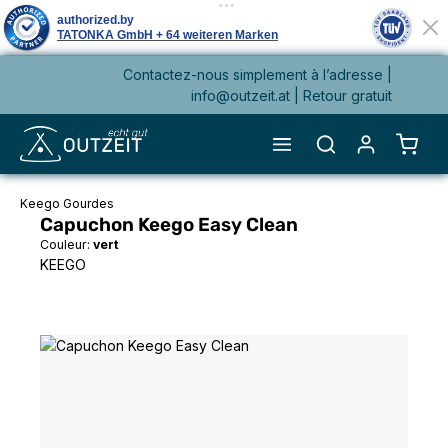
Contactez-nous simplement à l’adresse |
tenu principal
info@outzeit.at
| Retour gratuit
Le pa
Keego Gourdes
Capuchon Keego Easy Clean
Couleur:
vert
KEEGO
Ignorer la galerie d'images