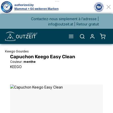
Contactez-nous simplement à l’adresse |
tenu principal
info@outzeit.at
| Retour gratuit
Le pa
Keego Gourdes
Capuchon Keego Easy Clean
Couleur:
menthe
KEEGO
Ignorer la galerie d'images