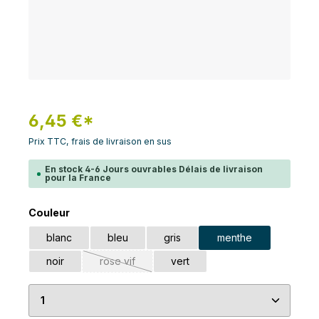
6,45 €*
Prix TTC, frais de livraison en sus
En stock 4-6 Jours ouvrables Délais de livraison
pour la France
Sélectionnez
Couleur
blanc
bleu
gris
menthe
noir
rose vif
vert
(Cette option n'est pas disponible pour le mome
Quantité de produit : Entrez la quantité souhaité