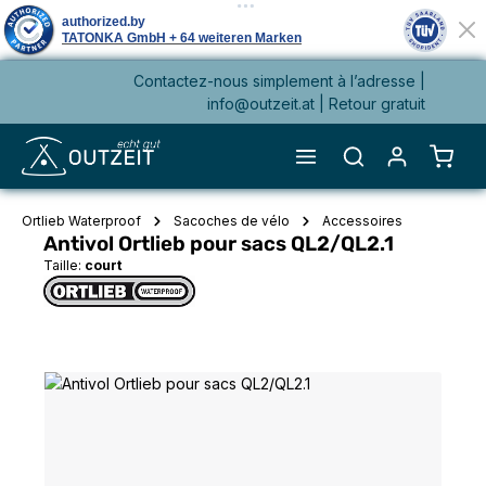
Contactez-nous simplement à l’adresse |
tenu principal
info@outzeit.at
| Retour gratuit
Le pa
Ortlieb Waterproof
Sacoches de vélo
Accessoires
Antivol Ortlieb pour sacs QL2/QL2.1
Taille:
court
Ignorer la galerie d'images