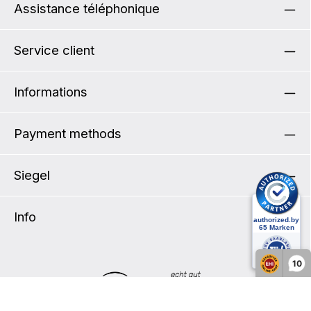
Volume : 16 LPoids : 1100 gL x H x P : 29 x 38 x
Assistance téléphonique
15 cmCharge utile : 9 kgMatériau : PS33
Service client
Informations
Payment methods
Siegel
Info
10