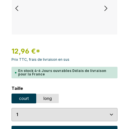
12,96 €*
Prix TTC, frais de livraison en sus
En stock 4-6 Jours ouvrables Délais de livraison
pour la France
Sélectionnez
Taille
court
long
Quantité de produit : Entrez la quantité souhaité