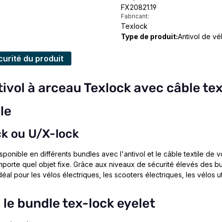
FX20821.19
Fabricant:
Texlock
Type de produit:
Antivol de vé
urité du produit
tivol à arceau Texlock avec câble tex
le
ck ou U/X-lock
disponible en différents bundles avec l'antivol et le câble textile de v
orte quel objet fixe. Grâce aux niveaux de sécurité élevés des bundl
déal pour les vélos électriques, les scooters électriques, les vélos uti
 le bundle tex-lock eyelet