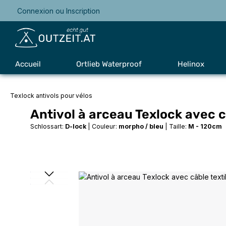
Connexion
ou
Inscription
Passer à la navigation principale
Accueil
Ortlieb Waterproof
Helinox
Texlock antivols pour vélos
Antivol à arceau Texlock avec c
Schlossart:
D-lock
|
Couleur:
morpho / bleu
|
Taille:
M - 120cm
Ignorer la galerie d'images