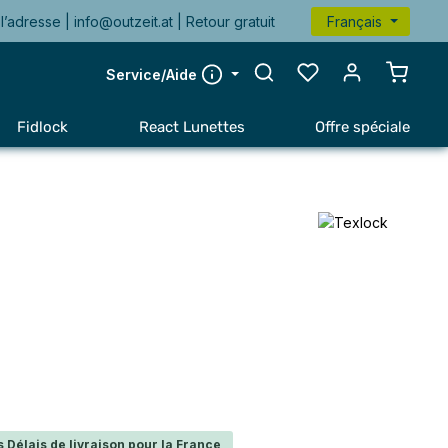
l’adresse |
info@outzeit.at
| Retour gratuit
Français
Le pan
Service/Aide
Fidlock
React Lunettes
Offre spéciale
 Délais de livraison pour la France