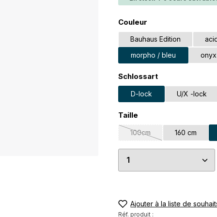
Sélectionnez
Couleur
Bauhaus Edition
aci
morpho / bleu
onyx 
Sélectionnez
Schlossart
D-lock
U/X -lock
Sélectionnez
Taille
100cm
160 cm
(Cette option n'est pas di
Quantité de produi
Ajouter à la liste de souhait
Réf. produit :