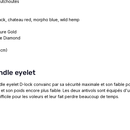
outchoutés
lack, chateau red, morpho blue, wild hemp
cure Gold
re Diamond
 cm)
ndle eyelet
le eyelet D-lock convainc par sa sécurité maximale et son faible p
 et son poids encore plus faible. Les deux antivols sont équipés d'
ficile pour les voleurs et leur fait perdre beaucoup de temps.