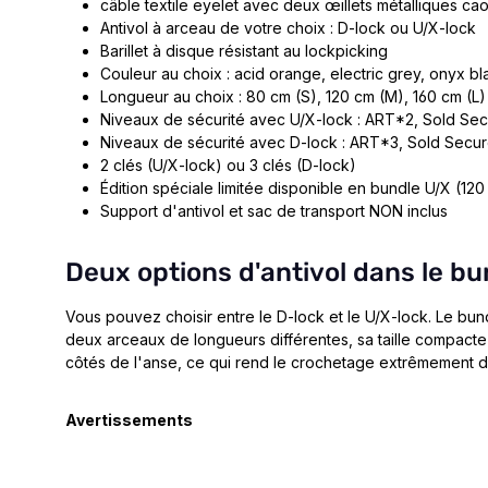
câble textile eyelet avec deux œillets métalliques ca
Antivol à arceau de votre choix : D-lock ou U/X-lock
Barillet à disque résistant au lockpicking
Couleur au choix : acid orange, electric grey, onyx b
Longueur au choix : 80 cm (S), 120 cm (M), 160 cm (L)
Niveaux de sécurité avec U/X-lock : ART*2, Sold Se
Niveaux de sécurité avec D-lock : ART*3, Sold Secu
2 clés (U/X-lock) ou 3 clés (D-lock)
Édition spéciale limitée disponible en bundle U/X (120
Support d'antivol et sac de transport NON inclus
Deux options d'antivol dans le bu
Vous pouvez choisir entre le D-lock et le U/X-lock.
Le bund
deux arceaux de longueurs différentes, sa taille compacte
côtés de l'anse
, ce qui rend le crochetage extrêmement dif
Avertissements